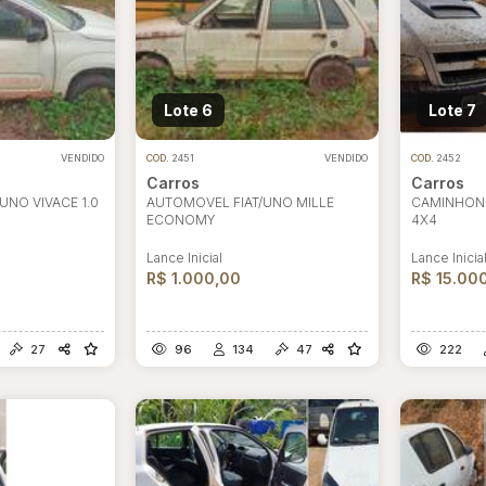
Lote 6
Lote 7
VENDIDO
COD.
2451
VENDIDO
COD.
2452
Carros
Carros
UNO VIVACE 1.0
AUTOMOVEL FIAT/UNO MILLE
CAMINHONE
ECONOMY
4X4
Lance Inicial
Lance Inicia
R$ 1.000,00
R$ 15.00
27
96
134
47
222