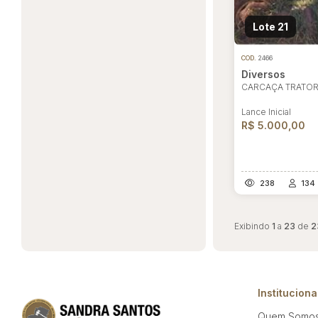
Lote 21
COD.
2466
Diversos
CARCAÇA TRATOR
Lance Inicial
R$ 5.000,00
238
134
Exibindo
1
a
23
de
2
Instituciona
Quem Somo