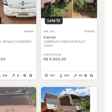
Lote 12
VENDIDO
COD.
2457
VENDIDO
Carros
L RENAULT/SANDERO
CAMINHAO GM/CHEVROLET
14000
l
Lance Inicial
,00
R$ 6.900,00
134
9
137
134
43