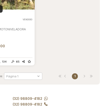
VENDIDO
MOTONIVELADORA
l
,00
134
65
na:
1
(32) 98809-4182
(32) 98809-4182