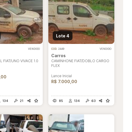
Lote 4
VENDIDO
COD.
2449
VENDIDO
Carros
FIAT/UNO VIVACE 1.0
CAMINHONE FIAT/DOBLO CARGO
FLEX
l
Lance Inicial
,00
R$ 7.000,00
134
21
85
134
63