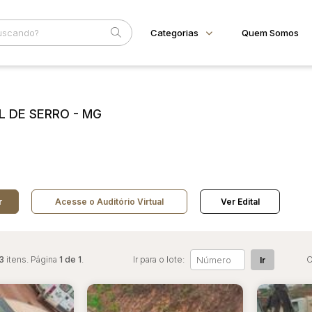
Categorias
Quem Somos
Animais
Home
Subcategoria
Esta
Bovinos
Eventos
L DE SERRO - MG
Imóveis
Fale Conosco
Terreno
Faixa
Veículos
Carros
Judiciais
Extrajudiciais
R$
Motos
Reboque
r
Acesse o Auditório Virtual
Ver Edital
3
itens. Página
1 de 1
.
Ir para o lote:
O
Ir