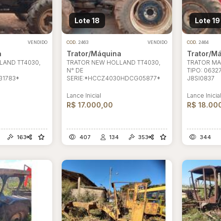
Lote 18
Lote 19
VENDIDO
COD.
2463
VENDIDO
COD.
2464
a
Trator/Máquina
Trator/M
LAND TT4030,
TRATOR NEW HOLLAND TT4030,
TRATOR MA
N° DE
TIPO: 06327
31783*
SERIE:*HCCZ4030HDCG05877*
J8SI0837
Lance Inicial
Lance Inicia
R$ 17.000,00
R$ 18.00
163
407
134
353
344