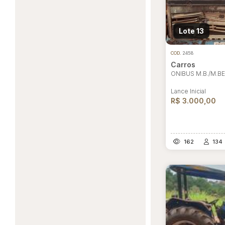
Lote 13
COD.
2458
Carros
ONIBUS M.B./M.BE
Lance Inicial
R$ 3.000,00
162
134