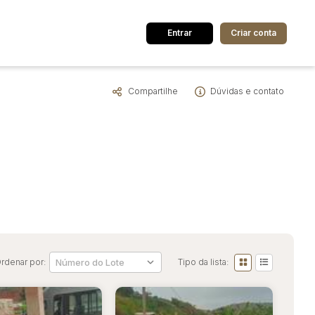
Entrar
Criar conta
Compartilhe
Dúvidas e contato
dos
Cidade
 de valor
até
R$
Pesquisar
rdenar por:
Tipo da lista: