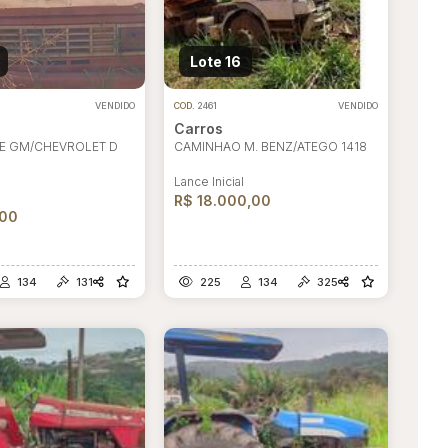
Lote 16
VENDIDO
COD.
2461
VENDIDO
Carros
E GM/CHEVROLET D
CAMINHAO M. BENZ/ATEGO 1418
Lance Inicial
l
R$ 18.000,00
,00
134
131
225
134
325