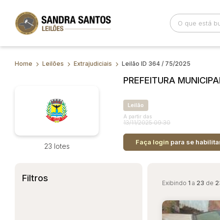
Home
Leilões
Extrajudiciais
Leilão ID 364 / 75/2025
Busca por palavra-chave
Categoria
PREFEITURA MUNICIPA
Bairro
Comitente
Leilão
A partir das
13/11/2025 09:30
Faça login
para se habilita
23 lotes
Filtros
Exibindo
1
a
23
de
2