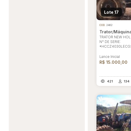
Lote 17
COD.
2462
Trator/Máquin
TRATOR NEW HOL
N° DE SERIE:
*HCCZ4030LECG
Lance Inicial
R$ 15.000,00
421
134