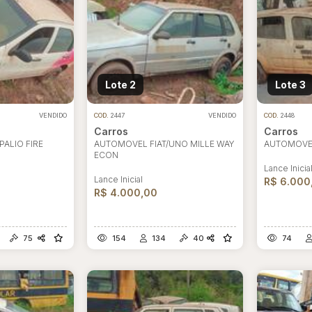
Lote 2
Lote 3
VENDIDO
COD.
2447
VENDIDO
COD.
2448
Carros
Carros
PALIO FIRE
AUTOMOVEL FIAT/UNO MILLE WAY
AUTOMOVEL 
ECON
Lance Inicia
Lance Inicial
R$ 6.000
R$ 4.000,00
75
154
134
40
74