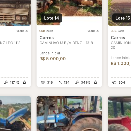
Lote 14
Lote 15
VENDIDO
COD.
2459
VENDIDO
COD.
2460
Carros
Carros
NZ LPO 1113
CAMINHAO M.B./M.BENZ L 1318
CAMINHON
20
Lance Inicial
Lance Inicia
R$ 5.000,00
R$ 1.000
117
316
134
341
304