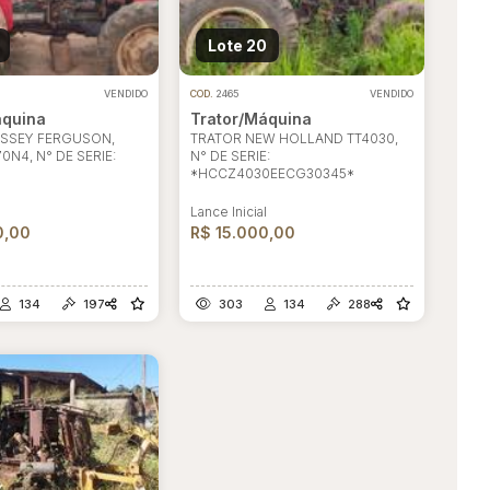
Lote 20
VENDIDO
COD.
2465
VENDIDO
áquina
Trator/Máquina
SSEY FERGUSON,
TRATOR NEW HOLLAND TT4030,
0N4, N° DE SERIE:
N° DE SERIE:
*HCCZ4030EECG30345*
l
Lance Inicial
0,00
R$ 15.000,00
134
197
303
134
288