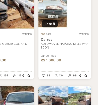
Lote 8
VENDIDO
COD.
2453
VENDIDO
Carros
 GM/S10 COLINA D
AUTOMOVEL FIAT/UNO MILLE WAY
ECON
l
Lance Inicial
0,00
R$ 1.600,00
134
115
89
134
69