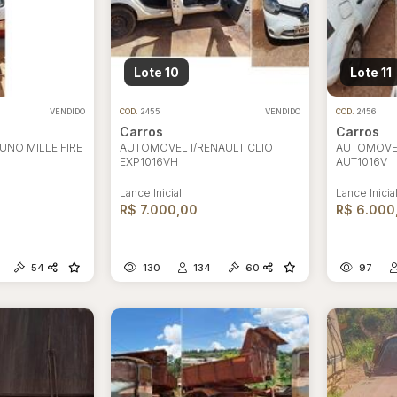
Lote 10
Lote 11
VENDIDO
COD.
2455
VENDIDO
COD.
2456
Carros
Carros
UNO MILLE FIRE
AUTOMOVEL I/RENAULT CLIO
AUTOMOVE
ar lances ou propostas
EXP1016VH
AUT1016V
Lance Inicial
Lance Inicia
R$ 7.000,00
R$ 6.000
54
130
134
60
97