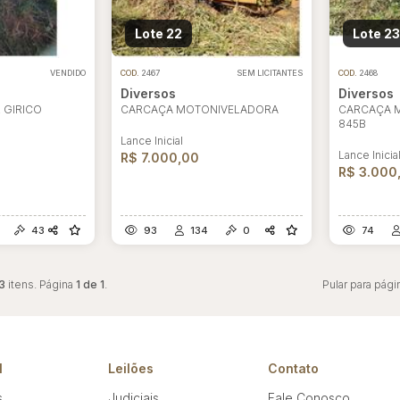
Lote 22
Lote 23
VENDIDO
COD.
2467
SEM LICITANTES
COD.
2468
Diversos
Diversos
 GIRICO
CARCAÇA MOTONIVELADORA
CARCAÇA 
845B
Lance Inicial
Lance Inicia
R$ 7.000,00
R$ 3.000
43
93
134
0
74
3
itens. Página
1 de 1
.
Pular para pági
l
Leilões
Contato
s
Judiciais
Fale Conosco