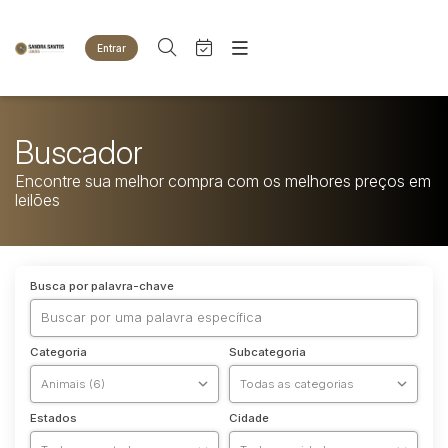
Entrar
Criar conta
Entrar
Site
Agenda
Home
Buscador
Quem Somos
Quem Somos
Encontre sua melhor compra com os melhores preços em
Eventos
Contato
leilões
Fale Conosco
Busca por categoria
Animais
Busca por palavra-chave
Bovinos
Imóveis
Terreno
Categoria
Subcategoria
Veículos
Carros
Motos
Estados
Cidade