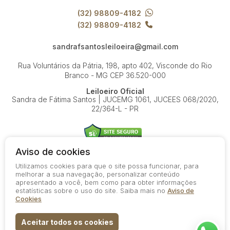
(32) 98809-4182
(32) 98809-4182
sandrafsantosleiloeira@gmail.com
Rua Voluntários da Pátria, 198, apto 402, Visconde do Rio
Branco - MG
CEP 36.520-000
Leiloeiro Oficial
Sandra de Fátima Santos | JUCEMG 1061, JUCEES 068/2020,
22/364-L - PR
Aviso de cookies
Utilizamos cookies para que o site possa funcionar, para
© 2026-present - Todos os direitos reservados
melhorar a sua navegação, personalizar conteúdo
apresentado a você, bem como para obter informações
Política de Privacidade
estatísticas sobre o uso do site. Saiba mais no
Aviso de
Aviso de Cookies
Cookies
Termos de Uso
Aceitar todos os cookies