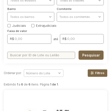
Reboque
Bairro
Comitente
Judiciais
Extrajudiciais
Faixa de valor
R$
R$
até
Pesquisar
Ordenar por:
Filtros
Exibindo
1
a
6
de
6
itens. Página
1 de 1
.