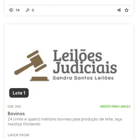
14
0
Lote 1
COD.
3143
ABERTO PARA LANCES
Bovinos
24 (vinte e quatro) matrizes bovinas para produção de leite, raça
mestiça Girolando.
Lance Inicial