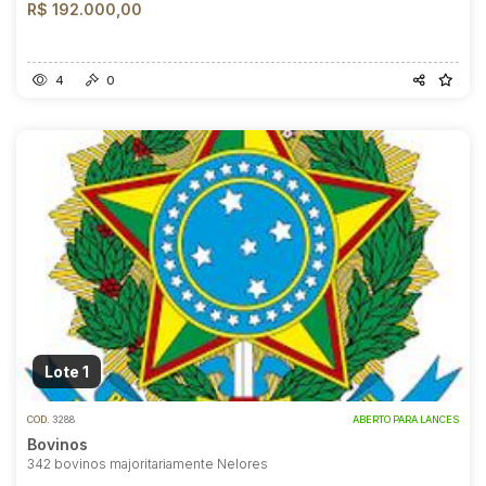
R$ 192.000,00
4
0
Lote 1
COD.
3288
ABERTO PARA LANCES
Bovinos
342 bovinos majoritariamente Nelores