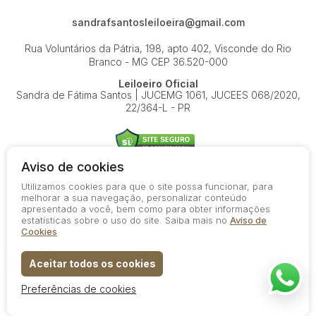
sandrafsantosleiloeira@gmail.com
Rua Voluntários da Pátria, 198, apto 402, Visconde do Rio
Branco - MG
CEP 36.520-000
Leiloeiro Oficial
Sandra de Fátima Santos | JUCEMG 1061, JUCEES 068/2020,
22/364-L - PR
Aviso de cookies
Utilizamos cookies para que o site possa funcionar, para
© 2026-present - Todos os direitos reservados
melhorar a sua navegação, personalizar conteúdo
apresentado a você, bem como para obter informações
Política de Privacidade
estatísticas sobre o uso do site. Saiba mais no
Aviso de
Aviso de Cookies
Cookies
Termos de Uso
Aceitar todos os cookies
Preferências de cookies