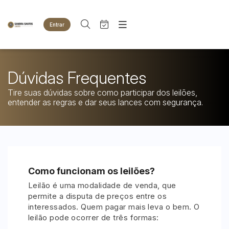
Entrar
Criar conta
Entrar
Site
Busca por palavra-chave
Agenda
Home
Dúvidas Frequentes
Quem Somos
Quem Somos
Tire suas dúvidas sobre como participar dos leilões,
Categoria
Subcategoria
Eventos
Contato
entender as regras e dar seus lances com segurança.
Fale Conosco
Busca por categoria
Estados
Cidade
Animais
Bovinos
Imóveis
Bairro
Comitente
Como funcionam os leilões?
Terreno
Leilão é uma modalidade de venda, que
Veículos
permite a disputa de preços entre os
Carros
Judiciais
Extrajudiciais
interessados. Quem pagar mais leva o bem. O
Faixa de valor
Motos
leilão pode ocorrer de três formas:
R$
R$
até