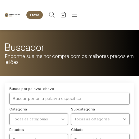
Entrar
Criar conta
Entrar
Site
Agenda
Home
Buscador
Quem Somos
Quem Somos
Encontre sua melhor compra com os melhores preços em
Eventos
Contato
leilões
Fale Conosco
Busca por categoria
Animais
Busca por palavra-chave
Bovinos
Imóveis
Terreno
Categoria
Subcategoria
Veículos
Carros
Motos
Estados
Cidade