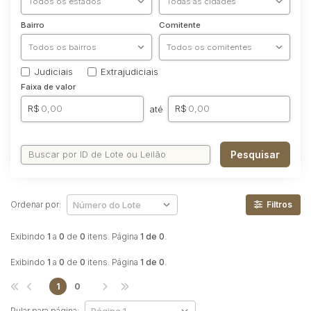
Reboque
Bairro
Comitente
Judiciais
Extrajudiciais
Faixa de valor
R$
R$
até
Pesquisar
Ordenar por:
Filtros
Exibindo
1
a
0
de
0
itens. Página
1 de 0
.
Exibindo
1
a
0
de
0
itens. Página
1 de 0
.
1
0
Pular para página: