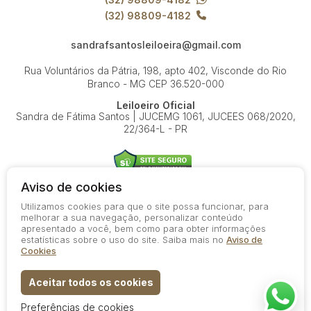
(32) 98809-4182
sandrafsantosleiloeira@gmail.com
Rua Voluntários da Pátria, 198, apto 402, Visconde do Rio
Branco - MG
CEP 36.520-000
Leiloeiro Oficial
Sandra de Fátima Santos | JUCEMG 1061, JUCEES 068/2020,
22/364-L - PR
Aviso de cookies
Utilizamos cookies para que o site possa funcionar, para
© 2026-present - Todos os direitos reservados
melhorar a sua navegação, personalizar conteúdo
apresentado a você, bem como para obter informações
Política de Privacidade
estatísticas sobre o uso do site. Saiba mais no
Aviso de
Aviso de Cookies
Cookies
Termos de Uso
Aceitar todos os cookies
Preferências de cookies