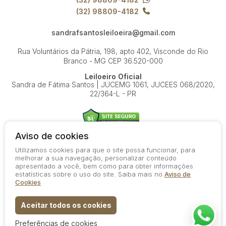
(32) 98809-4182
sandrafsantosleiloeira@gmail.com
Rua Voluntários da Pátria, 198, apto 402, Visconde do Rio
Branco - MG
CEP 36.520-000
Leiloeiro Oficial
Sandra de Fátima Santos | JUCEMG 1061, JUCEES 068/2020,
22/364-L - PR
Aviso de cookies
Utilizamos cookies para que o site possa funcionar, para
© 2026-present - Todos os direitos reservados
melhorar a sua navegação, personalizar conteúdo
apresentado a você, bem como para obter informações
Política de Privacidade
estatísticas sobre o uso do site. Saiba mais no
Aviso de
Aviso de Cookies
Cookies
Termos de Uso
Aceitar todos os cookies
Preferências de cookies