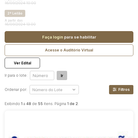
Reboque
16/09/2024 10:00
2ª Leilão
Pesquisar
A partir das
16/09/2024 13:00
Faça login
para se habilitar
Acesse o Auditório Virtual
Ver Edital
Ir para o lote:
Ir
Ordenar por:
Filtros
Exibindo
1
a
48
de
55
itens. Página
1 de 2
.