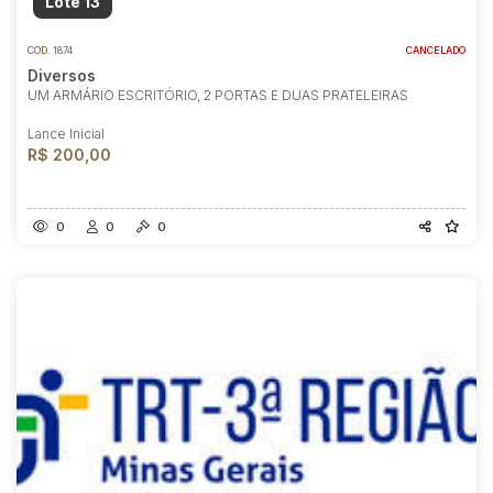
Lote 13
COD.
1874
CANCELADO
Diversos
UM ARMÁRIO ESCRITÓRIO, 2 PORTAS E DUAS PRATELEIRAS
Lance Inicial
R$ 200,00
0
0
0
Habilite-se para efetuar lances ou
propostas