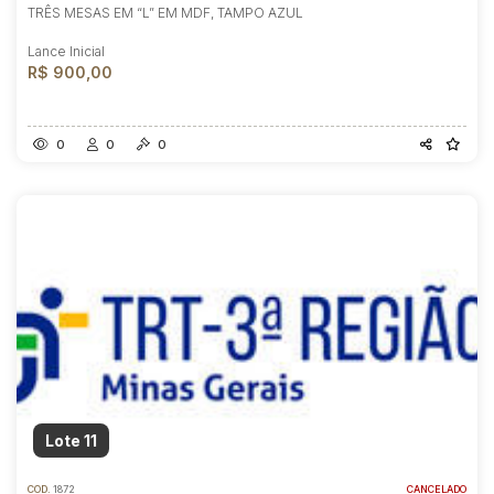
TRÊS MESAS EM “L” EM MDF, TAMPO AZUL
Lance Inicial
R$ 900,00
0
0
0
Lote 11
COD.
1872
CANCELADO