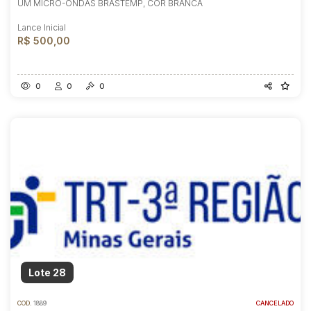
UM MICRO-ONDAS BRASTEMP, COR BRANCA
Lance Inicial
R$ 500,00
0
0
0
Lote 28
COD.
1889
CANCELADO