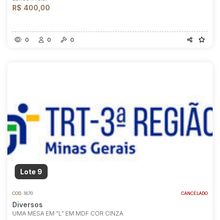
R$ 400,00
0
0
0
Lote 9
COD.
1870
CANCELADO
Diversos
UMA MESA EM “L” EM MDF COR CINZA