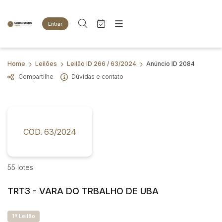
Entrar
Criar conta
Entrar
Site
Busca por palavra-chave
Home
Leilões
Leilão ID 266 / 63/2024
Anúncio ID 2084
Agenda
Home
Compartilhe
Dúvidas e contato
Quem Somos
Quem Somos
Categoria
Subcategoria
Eventos
Contato
Fale Conosco
Busca por categoria
Estados
Cidade
COD. 63/2024
Animais
Bovinos
Imóveis
Bairro
Comitente
55 lotes
Terreno
Veículos
TRT3 - VARA DO TRBALHO DE UBA
Carros
Judiciais
Extrajudiciais
Faixa de valor
Motos
1ª Leilão
R$
R$
até