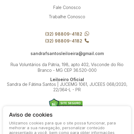
Fale Conosco
Trabalhe Conosco
(32) 98809-4182
(32) 98809-4182
sandrafsantosleiloeira@gmail.com
Rua Voluntários da Pátria, 198, apto 402, Visconde do Rio
Branco - MG
CEP 36.520-000
Leiloeiro Oficial
Sandra de Fátima Santos | JUCEMG 1061, JUCEES 068/2020,
22/364-L - PR
Aviso de cookies
Utilizamos cookies para que o site possa funcionar, para
© 2026-present - Todos os direitos reservados
melhorar a sua navegação, personalizar conteúdo
apresentado a você, bem como para obter informações
Política de Privacidade