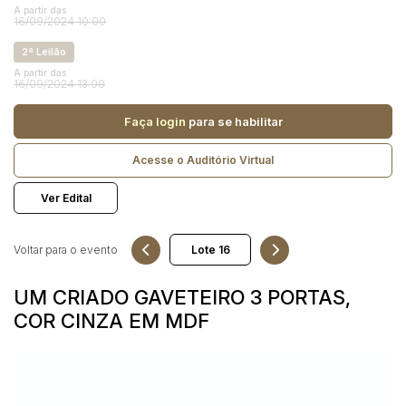
Reboque
A partir das
16/09/2024 10:00
2ª Leilão
Pesquisar
A partir das
16/09/2024 13:00
Faça login
para se habilitar
Acesse o Auditório Virtual
Ver Edital
Voltar para o evento
UM CRIADO GAVETEIRO 3 PORTAS,
COR CINZA EM MDF