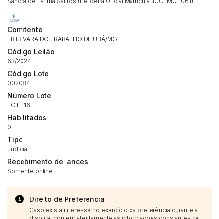
Sandra de Fátima Santos (Leiloeira Oficial Matricula JUCEMG 1061)
Habilite-se para efetuar lances ou
Histórico de Propostas
propostas
Envie sua Proposta
(Art. 895, CPC)
Comitente
Data
Usuário
Valor
TRT3 VARA DO TRABALHO DE UBÁ/MG
14/04/2025 18:43:11
TIAGOFELIPE
R$ 1,00
Código Leilão
Clique aqui para fazer login
63/2024
14/04/2025 18:43:11
TIAGOFELIPE
R$ 1,00
Código Lote
14/04/2025 18:43:11
TIAGOFELIPE
R$ 1,00
002084
Número Lote
LOTE 16
Habilitados
0
Tipo
Judicial
Recebimento de lances
Somente online
Direito de Preferência
Caso exista interesse no exercício da preferência durante a
disputa, conferir atentamente as informações constantes na