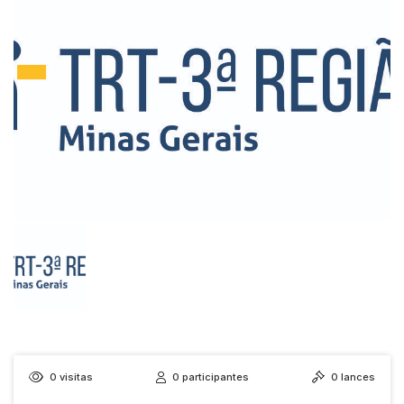
0
visitas
0
participantes
0
lances