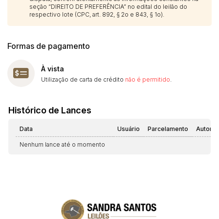
seção “DIREITO DE PREFERÊNCIA” no edital do leilão do
respectivo lote (CPC, art. 892, § 2o e 843, § 1o).
Formas de pagamento
À vista
Utilização de carta de crédito
não é permitido
.
Histórico de Lances
Data
Usuário
Parcelamento
Automá
Nenhum lance até o momento