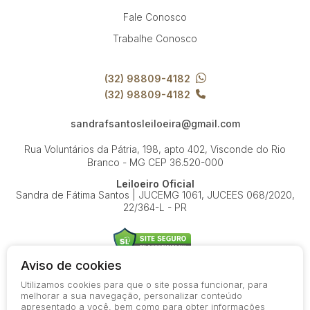
Fale Conosco
Trabalhe Conosco
(32) 98809-4182
(32) 98809-4182
sandrafsantosleiloeira@gmail.com
Rua Voluntários da Pátria, 198, apto 402, Visconde do Rio
Branco - MG
CEP 36.520-000
Leiloeiro Oficial
Sandra de Fátima Santos | JUCEMG 1061, JUCEES 068/2020,
22/364-L - PR
Aviso de cookies
Utilizamos cookies para que o site possa funcionar, para
© 2026-present - Todos os direitos reservados
melhorar a sua navegação, personalizar conteúdo
apresentado a você, bem como para obter informações
Política de Privacidade