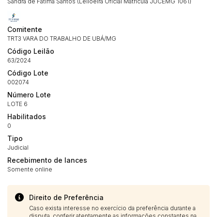
Sandra de Fátima Santos (Leiloeira Oficial Matricula JUCEMG 1061)
Habilite-se para efetuar lances ou
Histórico de Propostas
propostas
Envie sua Proposta
(Art. 895, CPC)
Comitente
Data
Usuário
Valor
TRT3 VARA DO TRABALHO DE UBÁ/MG
14/04/2025 18:43:11
TIAGOFELIPE
R$ 1,00
Código Leilão
Clique aqui para fazer login
63/2024
14/04/2025 18:43:11
TIAGOFELIPE
R$ 1,00
Código Lote
14/04/2025 18:43:11
TIAGOFELIPE
R$ 1,00
002074
Número Lote
LOTE 6
Habilitados
0
Tipo
Judicial
Recebimento de lances
Somente online
Direito de Preferência
Caso exista interesse no exercício da preferência durante a
disputa, conferir atentamente as informações constantes na