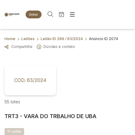
Entrar
Criar conta
Entrar
Site
Busca por palavra-chave
Home
Leilões
Leilão ID 266 / 63/2024
Anúncio ID 2074
Agenda
Home
Compartilhe
Dúvidas e contato
Quem Somos
Quem Somos
Categoria
Subcategoria
Eventos
Contato
Fale Conosco
Busca por categoria
Estados
Cidade
COD. 63/2024
Animais
Bovinos
Imóveis
Bairro
Comitente
55 lotes
Terreno
Veículos
TRT3 - VARA DO TRBALHO DE UBA
Carros
Judiciais
Extrajudiciais
Faixa de valor
Motos
1ª Leilão
R$
R$
até