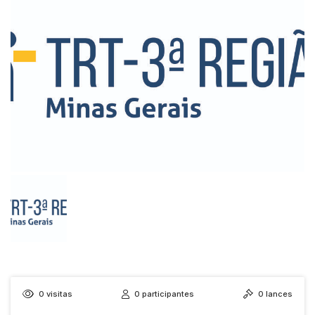
0
visitas
0
participantes
0
lances