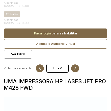
Reboque
A partir das
16/09/2024 10:00
2ª Leilão
Pesquisar
A partir das
16/09/2024 13:00
Faça login
para se habilitar
Acesse o Auditório Virtual
Ver Edital
Voltar para o evento
UMA IMPRESSORA HP LASES JET PRO
M428 FWD