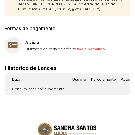
seção “DIREITO DE PREFERÊNCIA” no edital do leilão do
respectivo lote (CPC, art. 892, § 2o e 843, § 1o).
Formas de pagamento
À vista
Utilização de carta de crédito
não é permitido
.
Histórico de Lances
Data
Usuário
Parcelamento
Automá
Nenhum lance até o momento