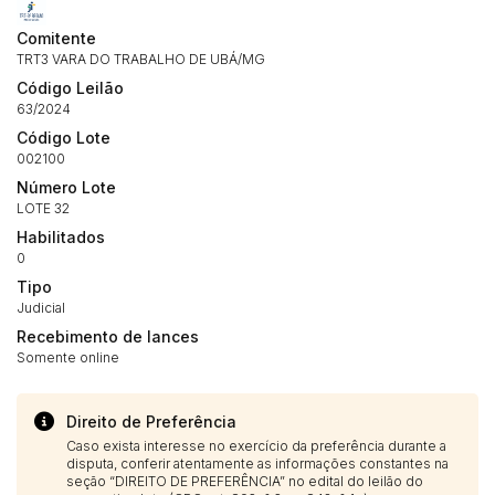
Histórico de Propostas
propostas
Envie sua Proposta
Comitente
(Art. 895, CPC)
Data
Usuário
Valor
TRT3 VARA DO TRABALHO DE UBÁ/MG
Código Leilão
14/04/2025 18:43:11
TIAGOFELIPE
R$ 1,00
63/2024
Clique aqui para fazer login
14/04/2025 18:43:11
TIAGOFELIPE
R$ 1,00
Código Lote
14/04/2025 18:43:11
TIAGOFELIPE
R$ 1,00
002100
Número Lote
LOTE 32
Habilitados
0
Tipo
Judicial
Recebimento de lances
Somente online
Direito de Preferência
Caso exista interesse no exercício da preferência durante a
disputa, conferir atentamente as informações constantes na
seção “DIREITO DE PREFERÊNCIA” no edital do leilão do