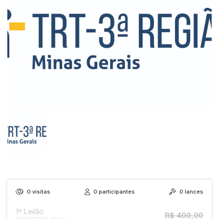
0
visitas
0
participantes
0
lances
1º Leilão
R$ 400,00