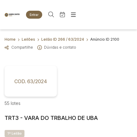
Entrar
Criar conta
Entrar
Site
Busca por palavra-chave
Home
Leilões
Leilão ID 266 / 63/2024
Anúncio ID 2100
Agenda
Home
Compartilhe
Dúvidas e contato
Quem Somos
Quem Somos
Categoria
Subcategoria
Eventos
Contato
Fale Conosco
Busca por categoria
Estados
Cidade
COD. 63/2024
Animais
Bovinos
Imóveis
Bairro
Comitente
55 lotes
Terreno
Veículos
TRT3 - VARA DO TRBALHO DE UBA
Carros
Judiciais
Extrajudiciais
Faixa de valor
Motos
1ª Leilão
R$
R$
até