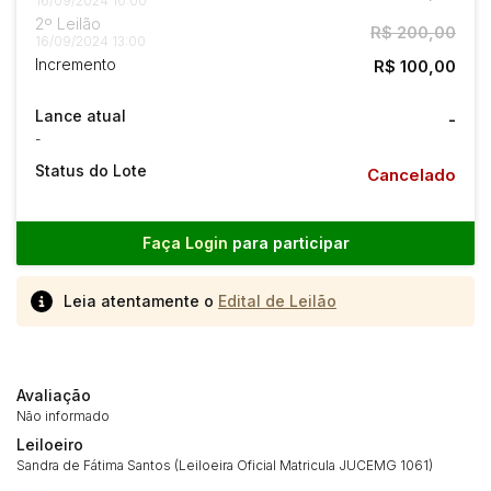
16/09/2024 10:00
2º Leilão
R$ 200,00
16/09/2024 13:00
Incremento
R$ 100,00
Lance atual
-
-
Status do Lote
Cancelado
Faça Login
para participar
Leia atentamente o
Edital de Leilão
Avaliação
Não informado
Leiloeiro
Sandra de Fátima Santos (Leiloeira Oficial Matricula JUCEMG 1061)
Habilite-se para efetuar lances ou