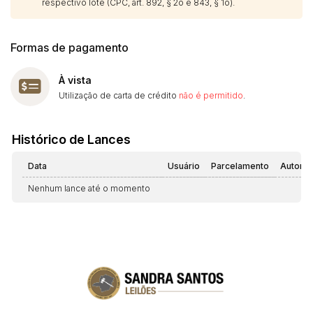
respectivo lote (CPC, art. 892, § 2o e 843, § 1o).
Formas de pagamento
À vista
Utilização de carta de crédito
não é permitido
.
Histórico de Lances
Data
Usuário
Parcelamento
Automá
Nenhum lance até o momento