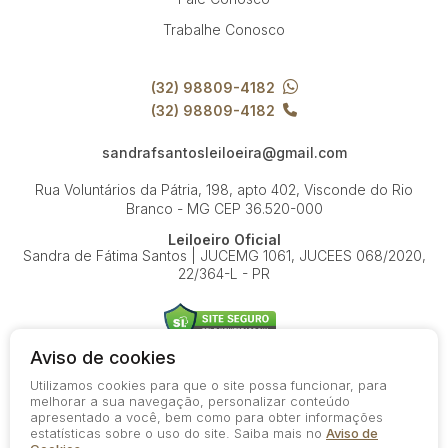
Trabalhe Conosco
(32) 98809-4182
(32) 98809-4182
sandrafsantosleiloeira@gmail.com
Rua Voluntários da Pátria, 198, apto 402, Visconde do Rio
Branco - MG
CEP 36.520-000
Leiloeiro Oficial
Sandra de Fátima Santos | JUCEMG 1061, JUCEES 068/2020,
22/364-L - PR
Aviso de cookies
Utilizamos cookies para que o site possa funcionar, para
© 2026-present - Todos os direitos reservados
melhorar a sua navegação, personalizar conteúdo
apresentado a você, bem como para obter informações
Política de Privacidade
estatísticas sobre o uso do site. Saiba mais no
Aviso de
Aviso de Cookies