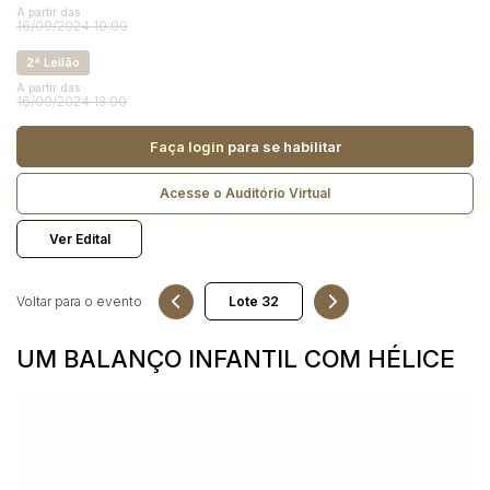
Reboque
A partir das
16/09/2024 10:00
2ª Leilão
Pesquisar
A partir das
16/09/2024 13:00
Faça login
para se habilitar
Acesse o Auditório Virtual
Ver Edital
Voltar para o evento
UM BALANÇO INFANTIL COM HÉLICE