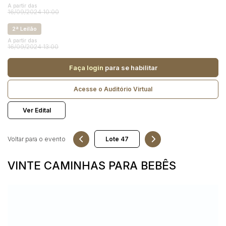
Reboque
A partir das
16/09/2024 10:00
2ª Leilão
Pesquisar
A partir das
16/09/2024 13:00
Faça login
para se habilitar
Acesse o Auditório Virtual
Ver Edital
Voltar para o evento
VINTE CAMINHAS PARA BEBÊS