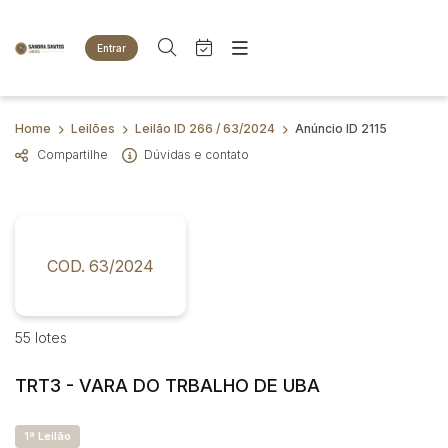
Entrar
Criar conta
Entrar
Site
Busca por palavra-chave
Home
Leilões
Leilão ID 266 / 63/2024
Anúncio ID 2115
Agenda
Home
Compartilhe
Dúvidas e contato
Quem Somos
Quem Somos
Categoria
Subcategoria
Eventos
Contato
Fale Conosco
Busca por categoria
Estados
Cidade
COD. 63/2024
Animais
Bovinos
Imóveis
Bairro
Comitente
55 lotes
Terreno
Veículos
TRT3 - VARA DO TRBALHO DE UBA
Carros
Judiciais
Extrajudiciais
Faixa de valor
Motos
1ª Leilão
R$
R$
até