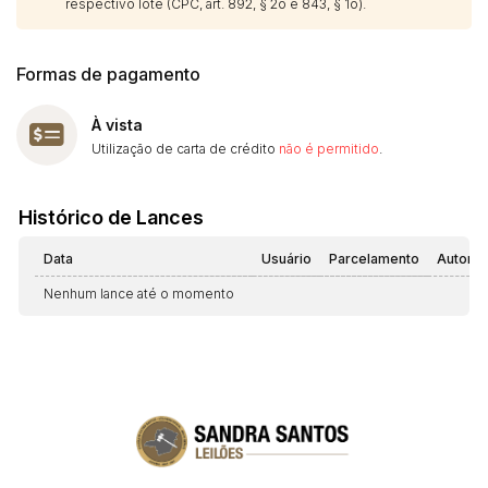
respectivo lote (CPC, art. 892, § 2o e 843, § 1o).
Formas de pagamento
À vista
Utilização de carta de crédito
não é permitido
.
Histórico de Lances
Data
Usuário
Parcelamento
Automá
Nenhum lance até o momento