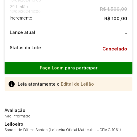
16/09/2024 10:00
2º Leilão
R$ 1.500,00
16/09/2024 13:00
Incremento
R$ 100,00
Lance atual
-
-
Status do Lote
Cancelado
Faça Login
para participar
Leia atentamente o
Edital de Leilão
Avaliação
Não informado
Leiloeiro
Sandra de Fátima Santos (Leiloeira Oficial Matricula JUCEMG 1061)
Habilite-se para efetuar lances ou