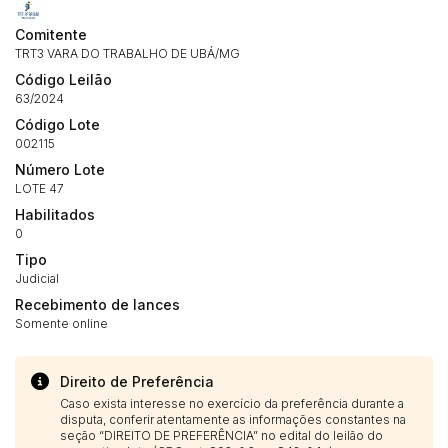
Histórico de Propostas
propostas
Envie sua Proposta
Comitente
(Art. 895, CPC)
Data
Usuário
Valor
TRT3 VARA DO TRABALHO DE UBÁ/MG
Código Leilão
14/04/2025 18:43:11
TIAGOFELIPE
R$ 1,00
63/2024
Clique aqui para fazer login
14/04/2025 18:43:11
TIAGOFELIPE
R$ 1,00
Código Lote
14/04/2025 18:43:11
TIAGOFELIPE
R$ 1,00
002115
Número Lote
LOTE 47
Habilitados
0
Tipo
Judicial
Recebimento de lances
Somente online
Direito de Preferência
Caso exista interesse no exercício da preferência durante a
disputa, conferir atentamente as informações constantes na
seção “DIREITO DE PREFERÊNCIA” no edital do leilão do