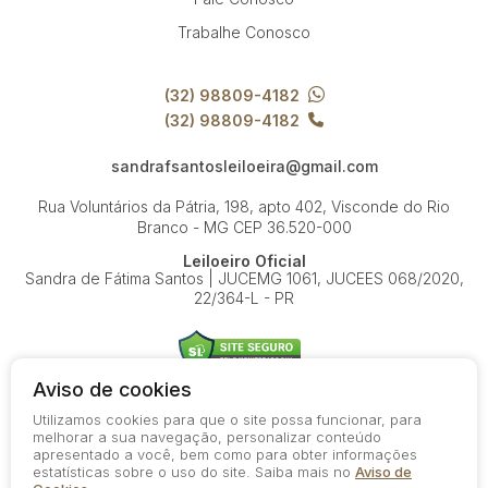
Trabalhe Conosco
(32) 98809-4182
(32) 98809-4182
sandrafsantosleiloeira@gmail.com
Rua Voluntários da Pátria, 198, apto 402, Visconde do Rio
Branco - MG
CEP 36.520-000
Leiloeiro Oficial
Sandra de Fátima Santos | JUCEMG 1061, JUCEES 068/2020,
22/364-L - PR
Aviso de cookies
Utilizamos cookies para que o site possa funcionar, para
© 2026-present - Todos os direitos reservados
melhorar a sua navegação, personalizar conteúdo
apresentado a você, bem como para obter informações
Política de Privacidade
estatísticas sobre o uso do site. Saiba mais no
Aviso de
Aviso de Cookies