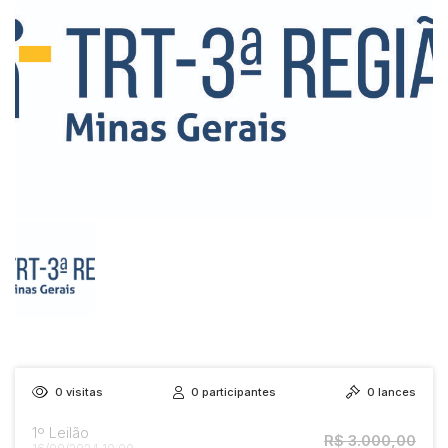
0
visitas
0
participantes
0
lances
1º Leilão
R$ 3.000,00