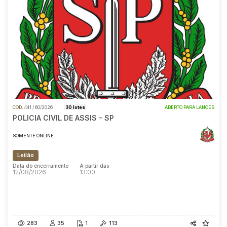
COD.
441 / 60/2026
30 lotes
ABERTO PARA LANCES
POLICIA CIVIL DE ASSIS - SP
SOMENTE ONLINE
Leilão
Data do encerramento
A partir das
12/08/2026
13:00
Data do encerramento
A partir das
12/08/2026
13:00
283
35
1
113