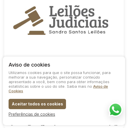
COD.
378 / 3/2026
ABERTO PARA LANCES
Aviso de cookies
TJMG - MOTOCICLETA I/CHARMING BULL KRC50
Utilizamos cookies para que o site possa funcionar, para
SOMENTE ONLINE
melhorar a sua navegação, personalizar conteúdo
apresentado a você, bem como para obter informações
1º Leilão
estatísticas sobre o uso do site. Saiba mais no
Aviso de
Cookies
Data do encerramento
A partir das
20/08/2026
10:00
Aceitar todos os cookies
2º Leilão
Data do encerramento
A partir das
20/08/2026
10:20
Preferências de cookies
710
7
1
0