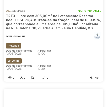
COD.
431 / 51/2026
ABERTO PARA LANCES
TRT3 - Lote com 305,00m² no Loteamento Reserva
Real. DESCRIÇÃO: Trata-se da fração ideal de 0,1939%,
que corresponde a uma área de 305,00m², localizada
na Rua Jatobá, 10, quadra A, em Paula Cândido/MG
SOMENTE ONLINE
1º Leilão
Data do encerramento
A partir das
13/08/2026
10:00
2º Leilão
Data do encerramento
A partir das
13/08/2026
10:20
2
0
1
0