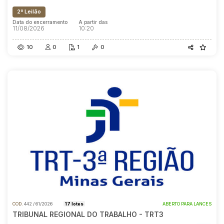
2º Leilão
Data do encerramento
A partir das
11/08/2026
10:20
10
0
1
0
COD.
442 / 61/2026
17 lotes
ABERTO PARA LANCES
TRIBUNAL REGIONAL DO TRABALHO - TRT3