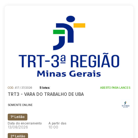
COD.
417 / 37/2026
5 lotes
ABERTO PARA LANCES
TRT3 - VARA DO TRABALHO DE UBA
SOMENTE ONLINE
1º Leilão
Data do encerramento
A partir das
13/08/2026
10:00
2º Leilão