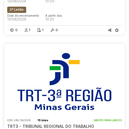
13/08/2026
10:00
2º Leilão
Data do encerramento
A partir das
13/08/2026
10:20
0
1
1
0
COD.
439 / 58/2026
15 lotes
ABERTO PARA LANCES
TRT3 - TRIBUNAL REGIONAL DO TRABALHO