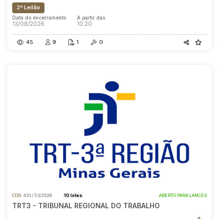
2º Leilão
Data do encerramento
A partir das
13/08/2026
10:20
45
9
1
0
COD.
433 / 53/2026
10 lotes
ABERTO PARA LANCES
TRT3 - TRIBUNAL REGIONAL DO TRABALHO