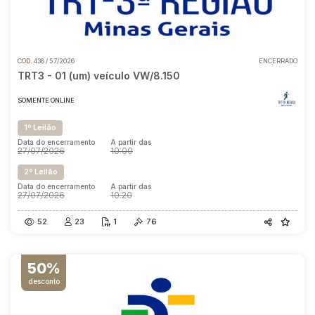
COD.
438 / 57/2026
ENCERRADO
TRT3 - 01 (um) veículo VW/8.150
SOMENTE ONLINE
1º Leilão
Data do encerramento
A partir das
27/07/2026
10:00
2º Leilão
Data do encerramento
A partir das
27/07/2026
10:20
52
23
1
76
50%
desconto