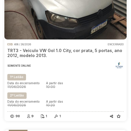
COD.
406 / 26/2026
ENCERRADO
TRT3 - Veículo VW Gol 1.0 City, cor prata, 5 portas, ano
2012, modelo 2013.
SOMENTE ONLINE
1º Leilão
Data do encerramento
A partir das
11/06/2026
10:00
2º Leilão
Data do encerramento
A partir das
11/06/2026
10:20
98
9
1
1