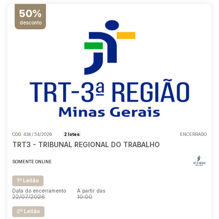
50%
desconto
COD.
434 / 54/2026
2 lotes
ENCERRADO
TRT3 - TRIBUNAL REGIONAL DO TRABALHO
SOMENTE ONLINE
1º Leilão
Data do encerramento
A partir das
22/07/2026
10:00
2º Leilão