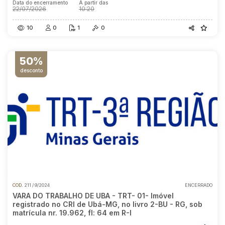
Data do encerramento
A partir das
22/07/2026
10:20
10
0
1
0
50%
desconto
COD.
211 / 9/2024
ENCERRADO
VARA DO TRABALHO DE UBA - TRT- 01- Imóvel
registrado no CRI de Ubá-MG, no livro 2-BU - RG, sob
matrícula nr. 19.962, fl: 64 em R-I