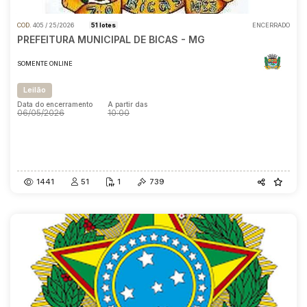
COD.
405 / 25/2026
51 lotes
ENCERRADO
PREFEITURA MUNICIPAL DE BICAS - MG
SOMENTE ONLINE
Leilão
Data do encerramento
A partir das
06/05/2026
10:00
Data do encerramento
A partir das
06/05/2026
10:00
1441
51
1
739