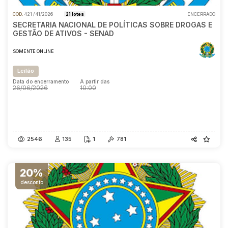
COD.
421 / 41/2026
21 lotes
ENCERRADO
SECRETARIA NACIONAL DE POLÍTICAS SOBRE DROGAS E
GESTÃO DE ATIVOS - SENAD
SOMENTE ONLINE
Leilão
Data do encerramento
A partir das
26/06/2026
10:00
Data do encerramento
A partir das
26/06/2026
10:00
2546
135
1
781
20%
desconto