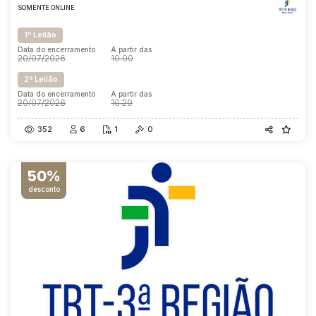
SOMENTE ONLINE
1º Leilão
Data do encerramento
A partir das
20/07/2026
10:00
2º Leilão
Data do encerramento
A partir das
20/07/2026
10:20
352
6
1
0
50%
desconto