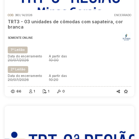
COD.
393 / 14/2026
ENCERRADO
TRT3 - 03 unidades de cômodas com sapateira, cor
branca
SOMENTE ONLINE
1º Leilão
Data do encerramento
A partir das
20/07/2026
10:00
2º Leilão
Data do encerramento
A partir das
20/07/2026
10:20
66
1
1
0