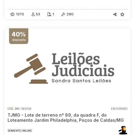
23/06/2026
23:00
1370
53
1
290
40%
desconto
COD.
399 / 19/2026
ENCERRADO
TJMG - Lote de terreno nº 89, da quadra F, do
Loteamento Jardim Philadelphia, Poços de Caldas/MG
SOMENTE ONLINE