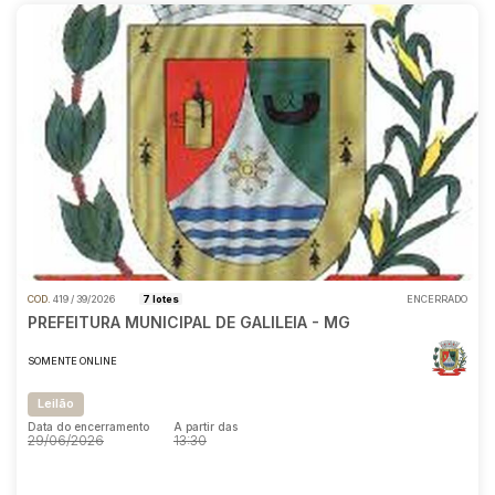
COD.
419 / 39/2026
7 lotes
ENCERRADO
PREFEITURA MUNICIPAL DE GALILEIA - MG
SOMENTE ONLINE
Leilão
Data do encerramento
A partir das
29/06/2026
13:30