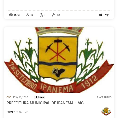
Data do encerramento
A partir das
30/04/2026
14:00
973
15
1
22
COD.
403 / 23/2026
17 lotes
ENCERRADO
PREFEITURA MUNICIPAL DE IPANEMA - MG
SOMENTE ONLINE