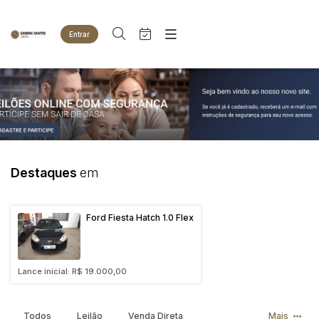
Entrar
Criar conta
Entrar
Site
Busca por palavra-chave
Agenda
Home
Quem Somos
Quem Somos
Categoria
Subcategoria
Eventos
Contato
Fale Conosco
Busca por categoria
Destaques
em
Estados
Cidade
Animais
Bovinos
Ford Fiesta Hatch 1.0 Flex
Imóveis
Bairro
Comitente
Terreno
Veículos
Lance inicial: R$ 19.000,00
Carros
Judiciais
Extrajudiciais
Faixa de valor
Motos
R$
R$
até
Todos
Leilão
Venda Direta
Mais