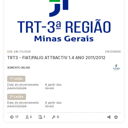
COD.
436 / 55/2026
ENCERRADO
TRT3 - FIAT/PALIO ATTRACTIV 1.4 ANO 2011/2012
SOMENTE ONLINE
1º Leilão
Data do encerramento
A partir das
24/07/2026
10:00
2º Leilão
Data do encerramento
A partir das
24/07/2026
10:20
17
3
1
0