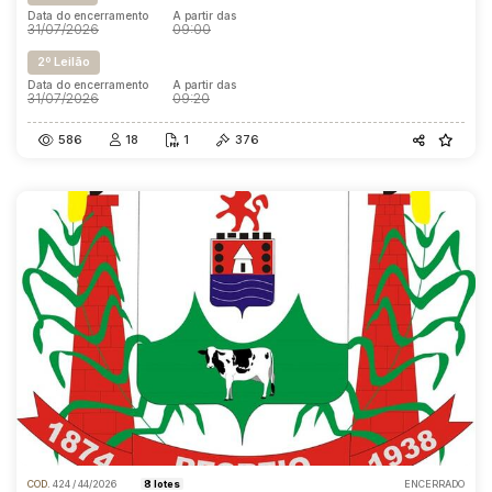
Data do encerramento
A partir das
31/07/2026
09:00
2º Leilão
Data do encerramento
A partir das
31/07/2026
09:20
586
18
1
376
COD.
424 / 44/2026
8 lotes
ENCERRADO