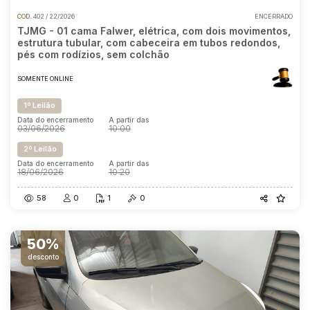
COD.
402 / 22/2026
ENCERRADO
TJMG - 01 cama Falwer, elétrica, com dois movimentos,
estrutura tubular, com cabeceira em tubos redondos,
pés com rodízios, sem colchão
SOMENTE ONLINE
1º Leilão
Data do encerramento
A partir das
03/06/2026
10:00
2º Leilão
Data do encerramento
A partir das
18/06/2026
10:20
58
0
1
0
50%
desconto