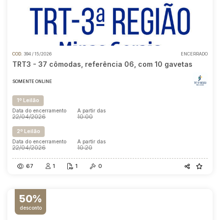
COD.
394 / 15/2026
ENCERRADO
TRT3 - 37 cômodas, referência 06, com 10 gavetas
SOMENTE ONLINE
1º Leilão
Data do encerramento
A partir das
22/04/2026
10:00
2º Leilão
Data do encerramento
A partir das
22/04/2026
10:20
67
1
1
0
50%
desconto