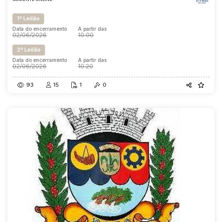
1º Leilão
Data do encerramento
A partir das
02/06/2026
10:00
2º Leilão
Data do encerramento
A partir das
02/06/2026
10:20
93
15
1
0