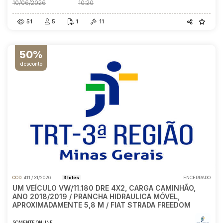
10/06/2026
10:20
51
5
1
11
50%
desconto
COD.
411 / 31/2026
3 lotes
ENCERRADO
UM VEÍCULO VW/11.180 DRE 4X2, CARGA CAMINHÃO,
ANO 2018/2019 / PRANCHA HIDRAULICA MÓVEL,
APROXIMADAMENTE 5,8 M / FIAT STRADA FREEDOM
SOMENTE ONLINE