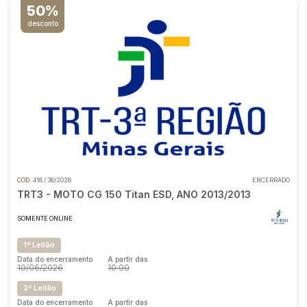
50%
desconto
COD.
418 / 38/2026
ENCERRADO
TRT3 - MOTO CG 150 Titan ESD, ANO 2013/2013
SOMENTE ONLINE
1º Leilão
Data do encerramento
A partir das
10/06/2026
10:00
2º Leilão
Data do encerramento
A partir das