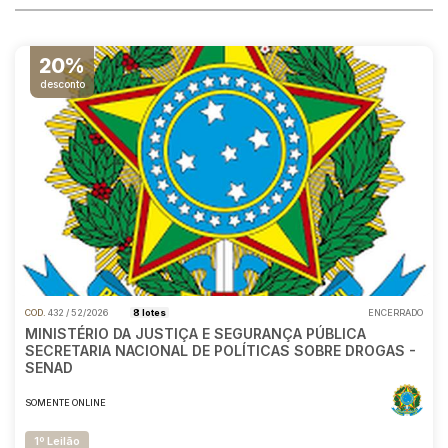
Reboque
Pesquisar
20%
desconto
COD.
432 / 52/2026
8 lotes
ENCERRADO
MINISTÉRIO DA JUSTIÇA E SEGURANÇA PÚBLICA
SECRETARIA NACIONAL DE POLÍTICAS SOBRE DROGAS -
SENAD
SOMENTE ONLINE
1º Leilão