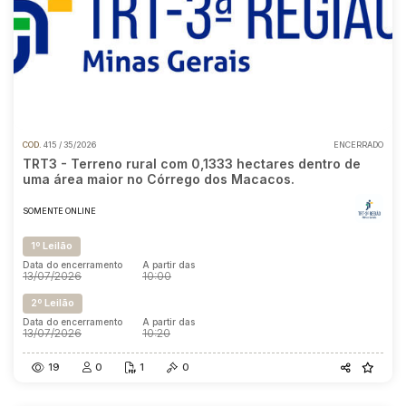
COD.
415 / 35/2026
ENCERRADO
TRT3 - Terreno rural com 0,1333 hectares dentro de
uma área maior no Córrego dos Macacos.
SOMENTE ONLINE
1º Leilão
Data do encerramento
A partir das
13/07/2026
10:00
2º Leilão
Data do encerramento
A partir das
13/07/2026
10:20
19
0
1
0