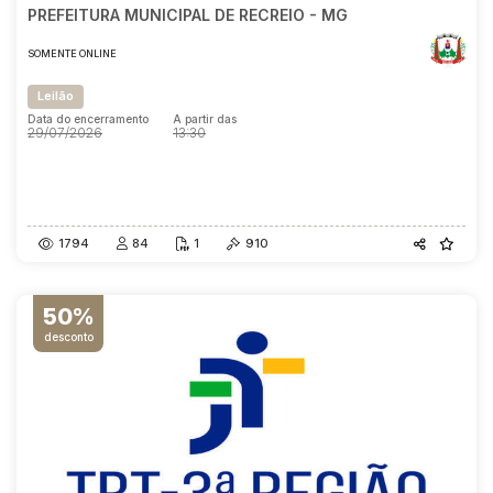
PREFEITURA MUNICIPAL DE RECREIO - MG
SOMENTE ONLINE
Leilão
Data do encerramento
A partir das
29/07/2026
13:30
Data do encerramento
A partir das
29/07/2026
13:30
1794
84
1
910
50%
desconto