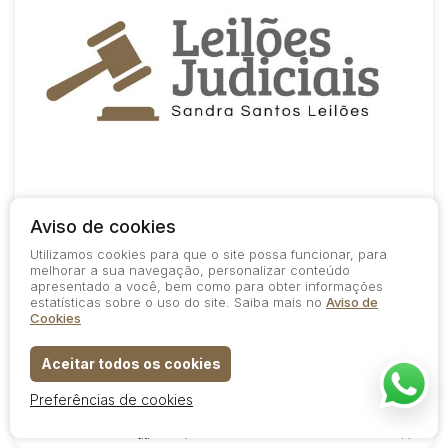
COD.
400 / 20/2026
ENCERRADO
TJMG - FIAT/PALIO EX, ANO 2002/2003
Aviso de cookies
Utilizamos cookies para que o site possa funcionar, para
SOMENTE ONLINE
melhorar a sua navegação, personalizar conteúdo
apresentado a você, bem como para obter informações
1º Leilão
estatísticas sobre o uso do site. Saiba mais no
Aviso de
Cookies
Data do encerramento
A partir das
16/04/2026
10:00
2º Leilão
Aceitar todos os cookies
Data do encerramento
A partir das
16/04/2026
10:20
Preferências de cookies
77
7
1
3