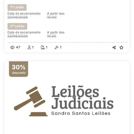
1º Leilão
Data do encerramento
A partir das
22/06/2026
10:00
2º Leilão
Data do encerramento
A partir das
22/06/2026
10:20
47
1
1
1
30%
desconto