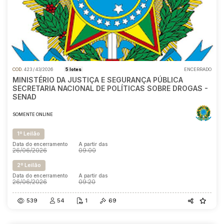
COD.
423 / 43/2026
5 lotes
ENCERRADO
MINISTÉRIO DA JUSTIÇA E SEGURANÇA PÚBLICA
SECRETARIA NACIONAL DE POLÍTICAS SOBRE DROGAS -
SENAD
SOMENTE ONLINE
1º Leilão
Data do encerramento
A partir das
26/06/2026
09:00
2º Leilão
Data do encerramento
A partir das
26/06/2026
09:20
539
54
1
69