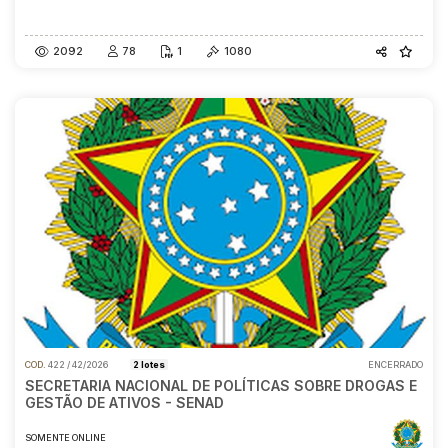
Data do encerramento
A partir das
29/06/2026
13:30
2092
78
1
1080
COD.
422 / 42/2026
2 lotes
ENCERRADO
SECRETARIA NACIONAL DE POLÍTICAS SOBRE DROGAS E
GESTÃO DE ATIVOS - SENAD
SOMENTE ONLINE