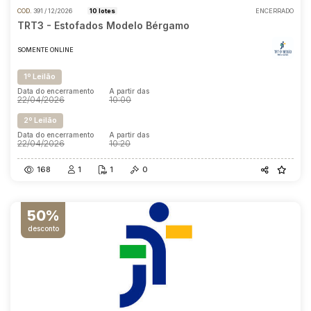
COD.
391 / 12/2026
10 lotes
ENCERRADO
TRT3 - Estofados Modelo Bérgamo
SOMENTE ONLINE
1º Leilão
Data do encerramento
A partir das
22/04/2026
10:00
2º Leilão
Data do encerramento
A partir das
22/04/2026
10:20
168
1
1
0
50%
desconto