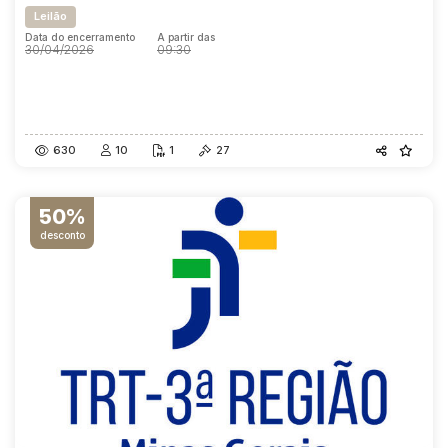
Leilão
Data do encerramento
A partir das
30/04/2026
09:30
Data do encerramento
A partir das
30/04/2026
09:30
630
10
1
27
50%
desconto