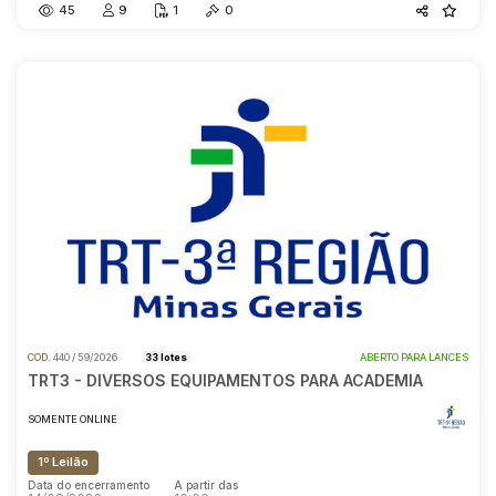
45
9
1
0
COD.
440 / 59/2026
33 lotes
ABERTO PARA LANCES
TRT3 - DIVERSOS EQUIPAMENTOS PARA ACADEMIA
SOMENTE ONLINE
1º Leilão
Data do encerramento
A partir das