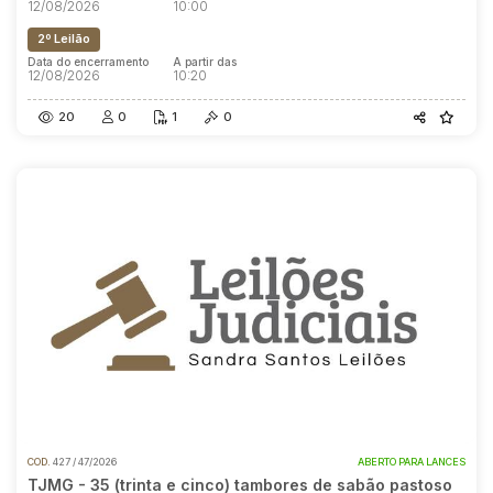
12/08/2026
10:00
2º Leilão
Data do encerramento
A partir das
12/08/2026
10:20
20
0
1
0
COD.
427 / 47/2026
ABERTO PARA LANCES
TJMG - 35 (trinta e cinco) tambores de sabão pastoso