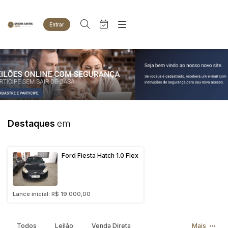
Entrar
Criar conta
Entrar
Site
Busca por palavra-chave
Agenda
Home
Quem Somos
Quem Somos
Categoria
Subcategoria
Eventos
Contato
Fale Conosco
Busca por categoria
Destaques
em
Estados
Cidade
Animais
Bovinos
Ford Fiesta Hatch 1.0 Flex
Imóveis
Bairro
Comitente
Terreno
Veículos
Lance inicial: R$ 19.000,00
Carros
Judiciais
Extrajudiciais
Faixa de valor
Motos
R$
R$
até
Todos
Leilão
Venda Direta
Mais