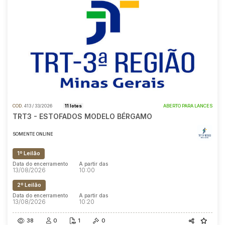
COD.
413 / 33/2026
11 lotes
ABERTO PARA LANCES
TRT3 - ESTOFADOS MODELO BÉRGAMO
SOMENTE ONLINE
1º Leilão
Data do encerramento
A partir das
13/08/2026
10:00
2º Leilão
Data do encerramento
A partir das
13/08/2026
10:20
38
0
1
0