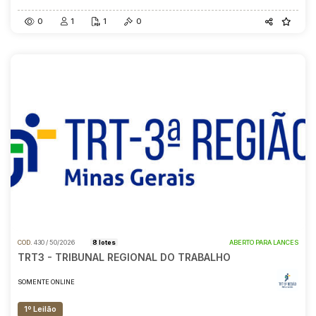
0
1
1
0
COD.
430 / 50/2026
8 lotes
ABERTO PARA LANCES
TRT3 - TRIBUNAL REGIONAL DO TRABALHO
SOMENTE ONLINE
1º Leilão