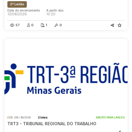
2º Leilão
Data do encerramento
A partir das
13/08/2026
10:20
57
0
1
0
COD.
416 / 36/2026
2 lotes
ABERTO PARA LANCES
TRT3 - TRIBUNAL REGIONAL DO TRABALHO