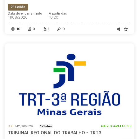
2º Leilão
Data do encerramento
A partir das
11/08/2026
10:20
10
0
1
0
COD.
442 / 61/2026
17 lotes
ABERTO PARA LANCES
TRIBUNAL REGIONAL DO TRABALHO - TRT3