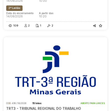
14/08/2026
10:00
2º Leilão
Data do encerramento
A partir das
14/08/2026
10:20
109
2
1
2
COD.
439 / 58/2026
15 lotes
ABERTO PARA LANCES
TRT3 - TRIBUNAL REGIONAL DO TRABALHO