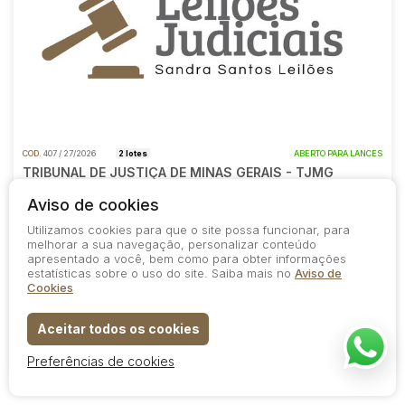
COD.
407 / 27/2026
2 lotes
ABERTO PARA LANCES
TRIBUNAL DE JUSTIÇA DE MINAS GERAIS - TJMG
Aviso de cookies
SOMENTE ONLINE
Utilizamos cookies para que o site possa funcionar, para
1º Leilão
melhorar a sua navegação, personalizar conteúdo
apresentado a você, bem como para obter informações
Data do encerramento
A partir das
22/07/2026
10:00
estatísticas sobre o uso do site. Saiba mais no
Aviso de
Cookies
2º Leilão
Data do encerramento
A partir das
20/08/2026
10:20
Aceitar todos os cookies
Preferências de cookies
88
2
1
0