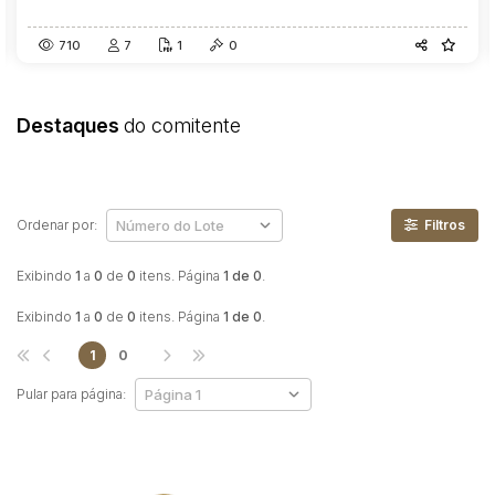
710
7
1
0
Destaques
do comitente
Ordenar por:
Filtros
Exibindo
1
a
0
de
0
itens. Página
1 de 0
.
Exibindo
1
a
0
de
0
itens. Página
1 de 0
.
1
0
Pular para página: