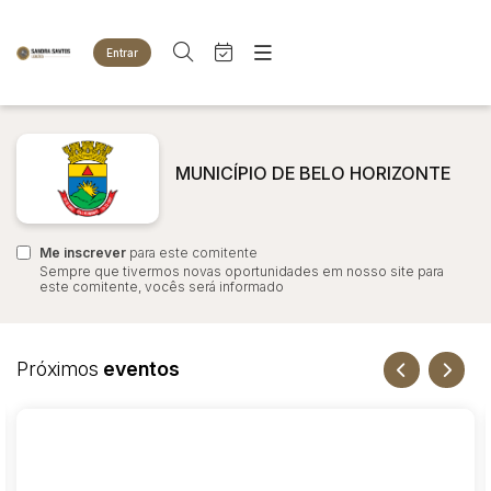
Entrar
Criar conta
Entrar
Site
Busca por palavra-chave
Agenda
Home
MUNICÍPIO DE BELO HORIZONTE
Quem Somos
Quem Somos
Categoria
Subcategoria
Eventos
Contato
Fale Conosco
Me inscrever
Busca por categoria
para este comitente
Sempre que tivermos novas oportunidades em nosso site para
Estados
Cidade
este comitente, vocês será informado
Animais
Bovinos
Imóveis
Bairro
Comitente
Próximos
eventos
Terreno
Veículos
Carros
Judiciais
Extrajudiciais
Faixa de valor
Motos
R$
R$
até