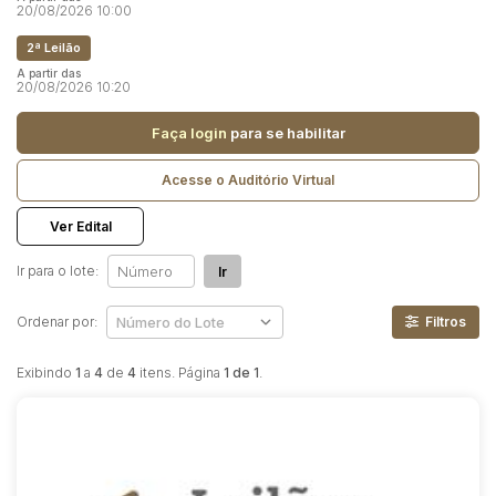
Reboque
20/08/2026 10:00
2ª Leilão
Pesquisar
A partir das
20/08/2026 10:20
Faça login
para se habilitar
Acesse o Auditório Virtual
Ver Edital
Ir para o lote:
Ir
Ordenar por:
Filtros
Exibindo
1
a
4
de
4
itens. Página
1 de 1
.