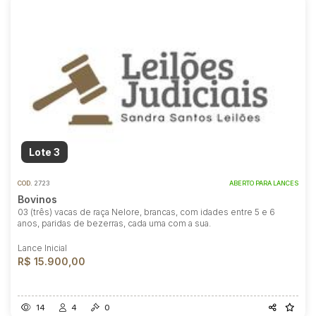
Habilite-se para efetuar lances ou
propostas
Lote 3
COD.
2723
ABERTO PARA LANCES
Bovinos
03 (três) vacas de raça Nelore, brancas, com idades entre 5 e 6
anos, paridas de bezerras, cada uma com a sua.
Lance Inicial
R$ 15.900,00
14
4
0