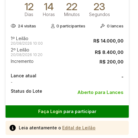
12
14
22
23
Dias
Horas
Minutos
Segundos
24
visitas
0
participantes
0
lances
1º Leilão
R$ 14.000,00
20/08/2026 10:00
2º Leilão
R$ 8.400,00
20/08/2026 10:20
Incremento
R$ 200,00
Lance atual
-
-
Status do Lote
Aberto para Lances
Faça Login
para participar
Leia atentamente o
Edital de Leilão