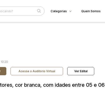
Categorias
Quem Somos
Animais
Home
Subcategoria
Esta
Bovinos
Eventos
Imóveis
Fale Conosco
Terreno
Faixa
Veículos
Carros
Judiciais
Extrajudiciais
R$
Motos
 10:20
Reboque
r
Acesse o Auditório Virtual
Ver Edital
utores, cor branca, com idades entre 05 e 06