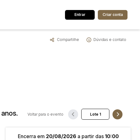
Entrar
Criar conta
Compartilhe
Dúvidas e contato
dos
Cidade
 de valor
até
R$
Pesquisar
 anos.
Voltar para o evento
Encerra em
20/08/2026
a partir das
10:00