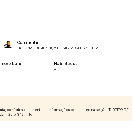
Histórico de Propostas
(Art. 895,
Data
Usuário
Comitente
Clique aqui para fazer login
14/04/2025 18:43:11
TIAGOFELIPE
TRIBUNAL DE JUSTIÇA DE MINAS GERAIS - TJMG
14/04/2025 18:43:11
TIAGOFELIPE
mero Lote
Habilitados
14/04/2025 18:43:11
TIAGOFELIPE
TE 1
4
sputa, conferir atentamente as informações constantes na seção “DIREITO DE
2, § 2o e 843, § 1o).