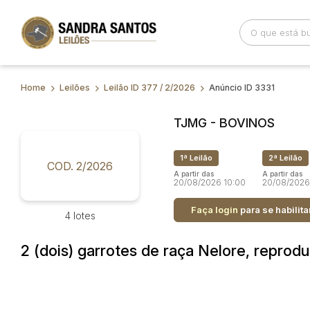
Home
Leilões
Leilão ID 377 / 2/2026
Anúncio ID 3331
Busca por palavra-chave
Categoria
TJMG - BOVINOS
Bairro
Comitente
1ª Leilão
2ª Leilão
COD. 2/2026
A partir das
A partir das
20/08/2026 10:00
20/08/2026
Faça login
para se habilita
4 lotes
2 (dois) garrotes de raça Nelore, reprod