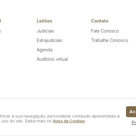
l
Leilões
Contato
s
Judiciais
Fale Conosco
Extrajudiciais
Trabalhe Conosco
Agenda
Auditório virtual
Ace
elhorar a sua navegação, personalizar conteúdo apresentado a
 uso do site. Saiba mais no
Aviso de Cookies
P
Política de Privacidade
Aviso de Cookies
Termos d