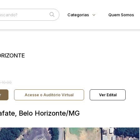
Categorias
Quem Somos
Animais
Home
Subcategoria
Esta
Bovinos
Eventos
Imóveis
ORIZONTE
Fale Conosco
Terreno
Faixa
Veículos
Carros
Judiciais
Extrajudiciais
R$
Motos
 10:00
Reboque
r
Acesse o Auditório Virtual
Ver Edital
lafate, Belo Horizonte/MG