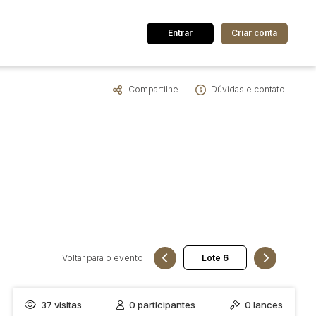
Entrar
Criar conta
Compartilhe
Dúvidas e contato
dos
Cidade
 de valor
até
R$
Pesquisar
Voltar para o evento
37
visitas
0
participantes
0
lances