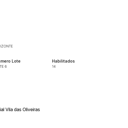
RIZONTE
Histórico de Propostas
(Art. 895,
mero Lote
Habilitados
Data
Usuário
TE 6
14
Clique aqui para fazer login
14/04/2025 18:43:11
TIAGOFELIPE
14/04/2025 18:43:11
TIAGOFELIPE
14/04/2025 18:43:11
TIAGOFELIPE
al Vila das Oliveiras