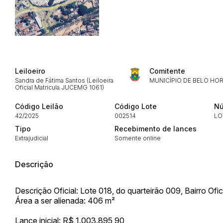
Leiloeiro
Comitente
Sandra de Fátima Santos (Leiloeira
MUNICÍPIO DE BELO HO
Oficial Matricula JUCEMG 1061)
Envie sua Proposta
Código Leilão
Código Lote
Nú
42/2025
002514
LO
Tipo
Recebimento de lances
Extrajudicial
Somente online
Descrição
Descrição Oficial: Lote 018, do quarteirão 009, Bairro Ofici
Área a ser alienada: 406 m²
Lance inicial: R$ 1.003.895,90