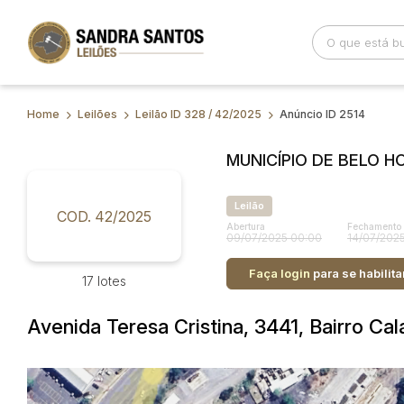
Home
Leilões
Leilão ID 328 / 42/2025
Anúncio ID 2514
Busca por palavra-chave
Categoria
MUNICÍPIO DE BELO H
Bairro
Comitente
Leilão
COD. 42/2025
Abertura
Fechamento
09/07/2025 00:00
14/07/2025
Faça login
para se habilita
17 lotes
Avenida Teresa Cristina, 3441, Bairro Ca