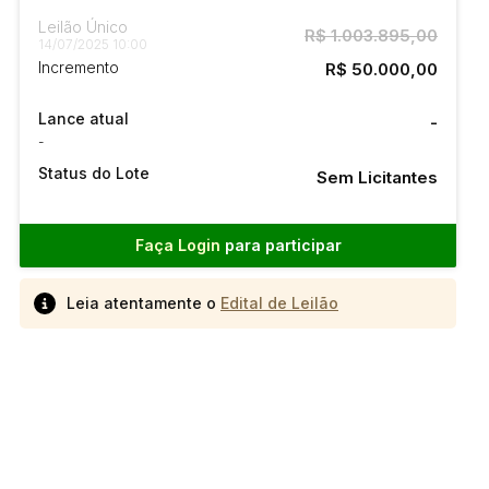
Leilão Único
R$ 1.003.895,00
14/07/2025 10:00
Incremento
R$ 50.000,00
Lance atual
-
-
Status do Lote
Sem Licitantes
Faça Login
para participar
Leia atentamente o
Edital de Leilão