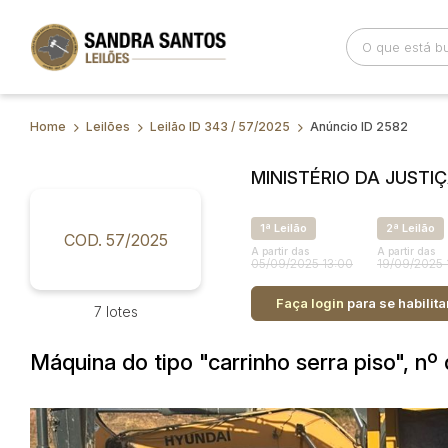
Home
Leilões
Leilão ID 343 / 57/2025
Anúncio ID 2582
Busca por palavra-chave
Categoria
MINISTÉRIO DA JUSTI
Bairro
Comitente
1ª Leilão
2ª Leilão
COD. 57/2025
A partir das
A partir das
05/09/2025 13:00
19/09/2025 
Faça login
para se habilita
7 lotes
Máquina do tipo "carrinho serra piso",