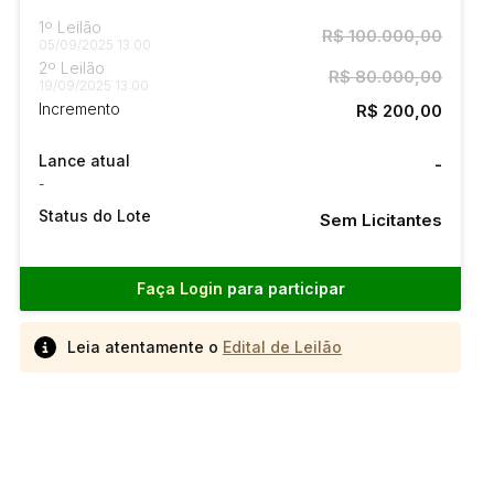
1º Leilão
R$ 100.000,00
05/09/2025 13:00
2º Leilão
R$ 80.000,00
19/09/2025 13:00
Incremento
R$ 200,00
Lance atual
-
-
Status do Lote
Sem Licitantes
Faça Login
para participar
Leia atentamente o
Edital de Leilão