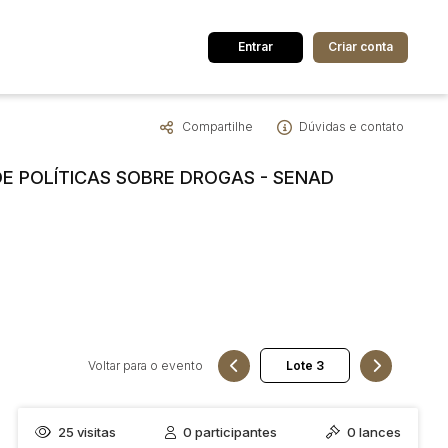
Entrar
Criar conta
Compartilhe
Dúvidas e contato
dos
Cidade
DE POLÍTICAS SOBRE DROGAS - SENAD
 de valor
até
R$
Pesquisar
Voltar para o evento
25
visitas
0
participantes
0
lances