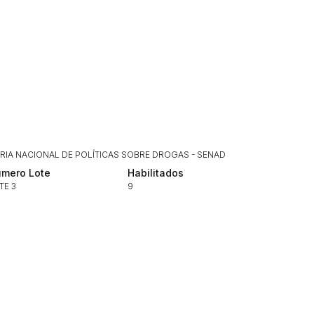
Histórico de Propostas
(Art. 895,
Data
Usuário
Clique aqui para fazer login
14/04/2025 18:43:11
TIAGOFELIPE
14/04/2025 18:43:11
TIAGOFELIPE
14/04/2025 18:43:11
TIAGOFELIPE
RIA NACIONAL DE POLÍTICAS SOBRE DROGAS - SENAD
mero Lote
Habilitados
TE 3
9