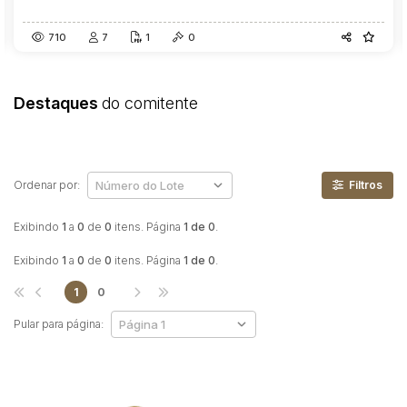
710
7
1
0
Destaques
do comitente
Ordenar por:
Filtros
Exibindo
1
a
0
de
0
itens. Página
1 de 0
.
Exibindo
1
a
0
de
0
itens. Página
1 de 0
.
1
0
Pular para página: