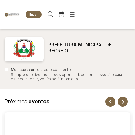
Entrar
Criar conta
Entrar
Site
Busca por palavra-chave
Agenda
Home
PREFEITURA MUNICIPAL DE
Quem Somos
RECREIO
Quem Somos
Categoria
Subcategoria
Eventos
Contato
Fale Conosco
Me inscrever
Busca por categoria
para este comitente
Sempre que tivermos novas oportunidades em nosso site para
Estados
Cidade
este comitente, vocês será informado
Animais
Bovinos
Imóveis
Bairro
Comitente
Próximos
eventos
Terreno
Veículos
Carros
Judiciais
Extrajudiciais
Faixa de valor
Motos
R$
R$
até