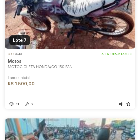
Lote 7
COD.
3243
ABERTO PARA LANCES
Motos
MOTOCICLETA HONDA/CG 150 FAN
Lance Inicial
R$ 1.500,00
11
2