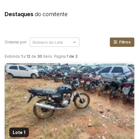
Destaques
do comitente
Ordenar por:
Filtros
Exibindo
1
a
12
de
30
itens. Página
1 de 3
.
Lote 1