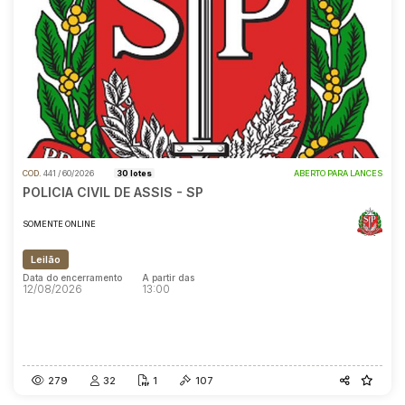
Reboque
Pesquisar
COD.
441 / 60/2026
30 lotes
ABERTO PARA LANCES
POLICIA CIVIL DE ASSIS - SP
SOMENTE ONLINE
Leilão
Data do encerramento
A partir das
12/08/2026
13:00
Data do encerramento
A partir das
12/08/2026
13:00
279
32
1
107