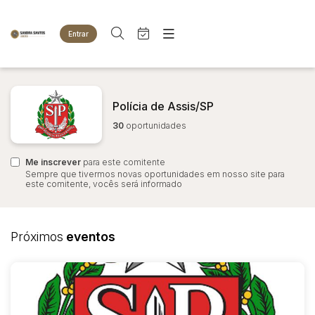
Entrar
Criar conta
Entrar
Site
Busca por palavra-chave
Agenda
Home
Polícia de Assis/SP
Quem Somos
Quem Somos
30
oportunidades
Categoria
Subcategoria
Eventos
Contato
Fale Conosco
Me inscrever
Busca por categoria
para este comitente
Sempre que tivermos novas oportunidades em nosso site para
Estados
Cidade
este comitente, vocês será informado
Animais
Bovinos
Imóveis
Bairro
Comitente
Próximos
eventos
Terreno
Veículos
Carros
Judiciais
Extrajudiciais
Faixa de valor
Motos
R$
R$
até