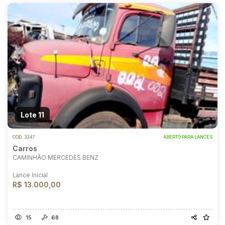
Lote 11
COD.
3247
ABERTO PARA LANCES
Carros
CAMINHÃO MERCEDES BENZ
Lance Inicial
R$ 13.000,00
15
68