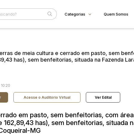
Categorias
Quem Somos
Animais
Home
Subcategoria
Esta
Bovinos
Eventos
Imóveis
rras de meia cultura e cerrado em pasto, sem benfe
Fale Conosco
Terreno
89,43 has), sem benfeitorias, situada na Fazenda Lar
Faixa
Veículos
Carros
Judiciais
Extrajudiciais
R$
Motos
Reboque
 10:20
r
Acesse o Auditório Virtual
Ver Edital
errado em pasto, sem benfeitorias, com área
e 162,89,43 has), sem benfeitorias, situada n
 Coqueiral-MG