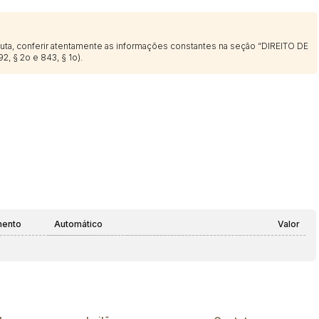
sputa, conferir atentamente as informações constantes na seção “DIREITO DE
2, § 2o e 843, § 1o).
mento
Automático
Valor