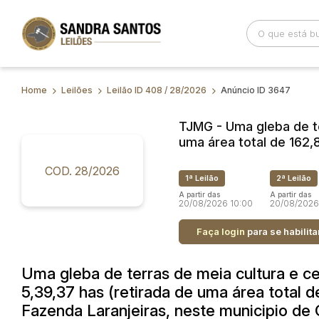
Home
Leilões
Leilão ID 408 / 28/2026
Anúncio ID 3647
Busca por palavra-chave
Categoria
TJMG - Uma gleba de te
uma área total de 162,
Bairro
Comitente
COD. 28/2026
1ª Leilão
2ª Leilão
A partir das
A partir das
20/08/2026 10:00
20/08/2026
Faça login
para se habilita
Uma gleba de terras de meia cultura e c
5,39,37 has (retirada de uma área total d
Fazenda Laranjeiras, neste municipio de