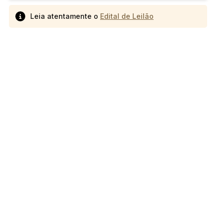
Leia atentamente o
Edital de Leilão
 CPC)
Consulte a Lei aqui
Valor
R$ 1,00
R$ 1,00
R$ 1,00