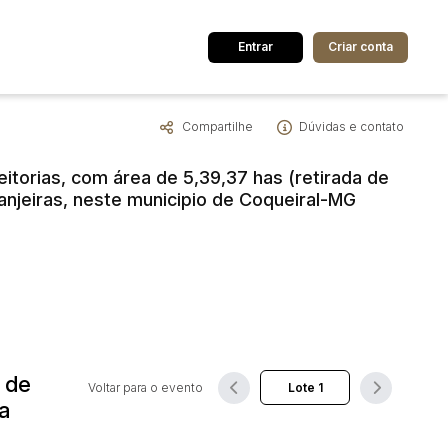
Entrar
Criar conta
Compartilhe
Dúvidas e contato
dos
Cidade
itorias, com área de 5,39,37 has (retirada de
anjeiras, neste municipio de Coqueiral-MG
 de valor
até
R$
Pesquisar
 de
Voltar para o evento
a