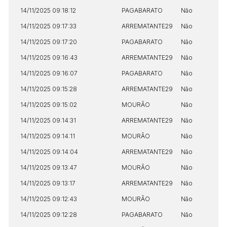
14/11/2025 09:18:12
PAGABARATO
Não
14/11/2025 09:17:33
ARREMATANTE29
Não
14/11/2025 09:17:20
PAGABARATO
Não
14/11/2025 09:16:43
ARREMATANTE29
Não
14/11/2025 09:16:07
PAGABARATO
Não
14/11/2025 09:15:28
ARREMATANTE29
Não
14/11/2025 09:15:02
MOURÃO
Não
14/11/2025 09:14:31
ARREMATANTE29
Não
14/11/2025 09:14:11
MOURÃO
Não
14/11/2025 09:14:04
ARREMATANTE29
Não
14/11/2025 09:13:47
MOURÃO
Não
14/11/2025 09:13:17
ARREMATANTE29
Não
Habilite-se para efetuar lances ou
14/11/2025 09:12:43
MOURÃO
Não
Histórico de Propostas
propostas
Envie sua Proposta
14/11/2025 09:12:28
PAGABARATO
Não
(Art. 895, CPC)
Data
Usuário
Valor