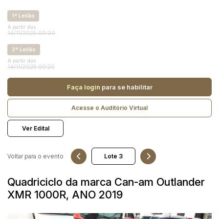
Reboque
1ª Leilão
A partir das
Pesquisar
14/11/2025 09:00
2ª Leilão
A partir das
14/11/2025 09:20
Faça login
para se habilitar
Acesse o Auditório Virtual
Ver Edital
Voltar para o evento
Quadriciclo da marca Can-am Outlander
XMR 1000R, ANO 2019