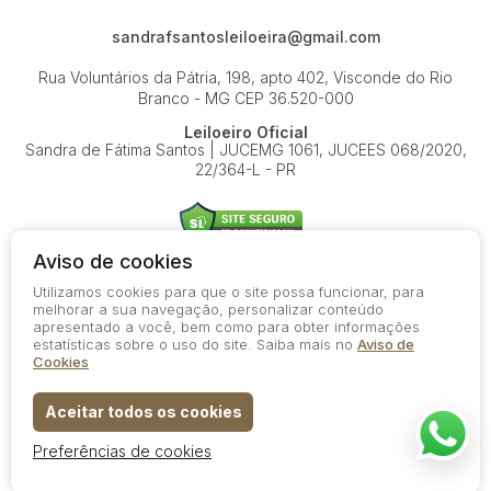
sandrafsantosleiloeira@gmail.com
Rua Voluntários da Pátria, 198, apto 402, Visconde do Rio
Branco - MG
CEP 36.520-000
Leiloeiro Oficial
Sandra de Fátima Santos | JUCEMG 1061, JUCEES 068/2020,
22/364-L - PR
Aviso de cookies
Utilizamos cookies para que o site possa funcionar, para
© 2026-present - Todos os direitos reservados
melhorar a sua navegação, personalizar conteúdo
apresentado a você, bem como para obter informações
Política de Privacidade
estatísticas sobre o uso do site. Saiba mais no
Aviso de
Aviso de Cookies
Cookies
Termos de Uso
Aceitar todos os cookies
Preferências de cookies