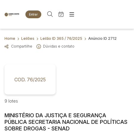
Entrar
Criar conta
Entrar
Site
Busca por palavra-chave
Home
Leilões
Leilão ID 365 / 76/2025
Anúncio ID 2712
Agenda
Home
Compartilhe
Dúvidas e contato
Quem Somos
Quem Somos
Categoria
Subcategoria
Eventos
Contato
Fale Conosco
Busca por categoria
Estados
Cidade
COD. 76/2025
Animais
Bovinos
Imóveis
Bairro
Comitente
9 lotes
Terreno
Veículos
MINISTÉRIO DA JUSTIÇA E SEGURANÇA
Carros
Judiciais
Extrajudiciais
PÚBLICA SECRETARIA NACIONAL DE POLÍTICAS
Faixa de valor
Motos
SOBRE DROGAS - SENAD
R$
R$
até