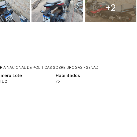
+2
Histórico de Propostas
(Art. 895,
Data
Usuário
Clique aqui para fazer login
14/04/2025 18:43:11
TIAGOFELIPE
14/04/2025 18:43:11
TIAGOFELIPE
14/04/2025 18:43:11
TIAGOFELIPE
RIA NACIONAL DE POLÍTICAS SOBRE DROGAS - SENAD
mero Lote
Habilitados
TE 2
75