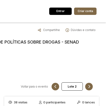
Entrar
Criar conta
Compartilhe
Dúvidas e contato
dos
Cidade
DE POLÍTICAS SOBRE DROGAS - SENAD
 de valor
até
R$
Pesquisar
Voltar para o evento
38
visitas
0
participantes
0
lances