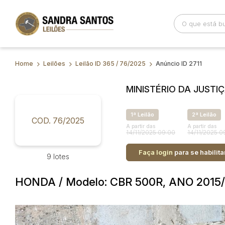
Home
Leilões
Leilão ID 365 / 76/2025
Anúncio ID 2711
Busca por palavra-chave
Categoria
MINISTÉRIO DA JUSTI
Bairro
Comitente
1ª Leilão
2ª Leilão
COD. 76/2025
A partir das
A partir das
14/11/2025 09:00
14/11/2025 0
Faça login
para se habilita
9 lotes
HONDA / Modelo: CBR 500R, ANO 2015