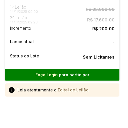
1º Leilão
R$ 22.000,00
14/11/2025 09:00
2º Leilão
R$ 17.600,00
14/11/2025 09:20
Incremento
R$ 200,00
Lance atual
-
-
Status do Lote
Sem Licitantes
Faça Login
para participar
Leia atentamente o
Edital de Leilão