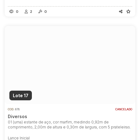
0
2
0
Lote 17
COD.
678
CANCELADO
Diversos
01 (uma) estante de aço, cor marfim, medindo 0,92m de
comprimento, 2,00m de altura e 0,30m de largura, com 5 prateleiras.
Lance Inicial