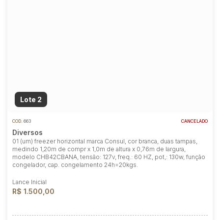
Lote 2
COD.
663
CANCELADO
Diversos
01 (um) freezer horizontal marca Consul, cor branca, duas tampas,
medindo 1,20m de compr x 1,0m de altura x 0,76m de largura,
modelo CHB42CBANA, tensão: 127v, freq.: 60 HZ, pot,: 130w, função
congelador, cap. congelamento 24h=20kgs.
Lance Inicial
R$ 1.500,00