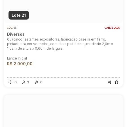
Lote 21
COD.
681
CANCELADO
Diversos
05 (cinco) estantes expositoras, fabricação caseira em ferro,
pintados na cor vermelha, com duas prateleiras, medindo 2,0m x
1,02m de altura x 0,60m de largura
Lance Inicial
R$ 2.000,00
0
2
0