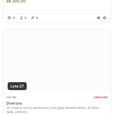
R$ 300,00
0
2
0
Lote 27
COD.
686
CANCELADO
Diversos
25 (vinte e cinco) vasilhames com água mineral Hélios, 20 litros
cada, (cheios).