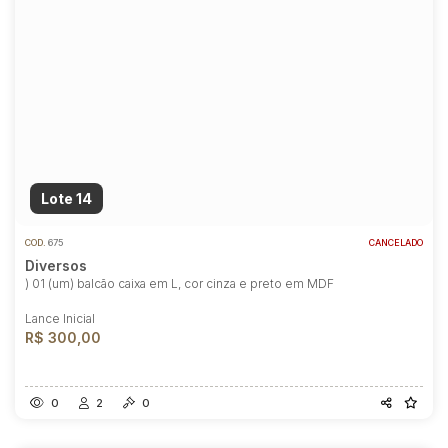
Lote 14
COD.
675
CANCELADO
Diversos
) 01 (um) balcão caixa em L, cor cinza e preto em MDF
Lance Inicial
R$ 300,00
0
2
0