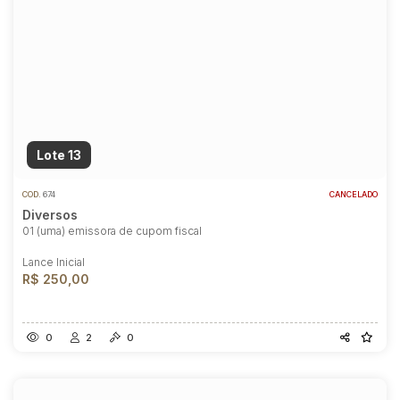
Lote 13
COD.
674
CANCELADO
Diversos
01 (uma) emissora de cupom fiscal
Lance Inicial
R$ 250,00
Habilite-se para efetuar lances ou
0
2
0
propostas