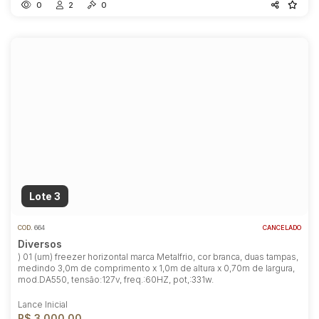
0
2
0
Lote 3
COD.
664
CANCELADO
Diversos
) 01 (um) freezer horizontal marca Metalfrio, cor branca, duas tampas,
medindo 3,0m de comprimento x 1,0m de altura x 0,70m de largura,
mod.DA550, tensão:127v, freq.:60HZ, pot,:331w.
Lance Inicial
R$ 3.000,00