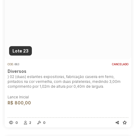
Lote 23
COD.
683
CANCELADO
Diversos
) 02 (duas) estantes expositoras, fabricação caseira em ferro,
pintados na cor vermelha, com duas prateleiras, medindo 3,00m
comprimento por 1,02m de altura por 0,40m de largura.
Lance Inicial
R$ 800,00
0
2
0