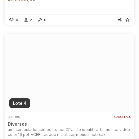
0
2
0
Lote 4
COD.
665
CANCELADO
Diversos
um) computador composto por CPU não identificada, monitor vídeo
color 16 pol. ACER, teclado multilaser, mouse, nobreak.