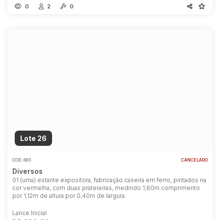
0
2
0
Lote 26
COD.
685
CANCELADO
Diversos
01 (uma) estante expositora, fabricação caseira em ferro, pintados na
cor vermelha, com duas prateleiras, medindo 1,60m comprimento
por 1,12m de altura por 0,40m de largura.
Lance Inicial