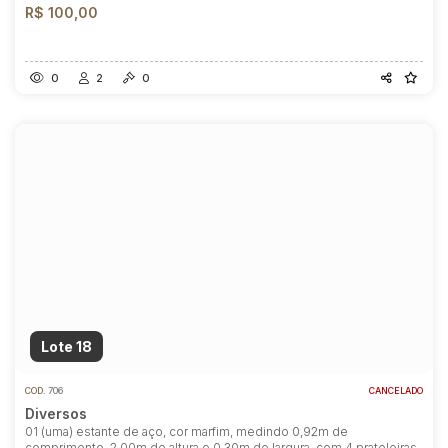
R$ 100,00
0
2
0
Lote 18
COD.
706
CANCELADO
Diversos
01 (uma) estante de aço, cor marfim, medindo 0,92m de
comprimento, 2,00m de altura e 0,30m de largura, com 4 prateleiras