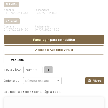
Reboque
1ª Leilão
Abertura
Fechamento
04/07/2022 11:00
04/07/2022 11:00
Pesquisar
2ª Leilão
Abertura
Fechamento
04/07/2022 14:20
04/07/2022 14:20
Faça login
para se habilitar
Acesse o Auditório Virtual
Ver Edital
Ir para o lote:
Ir
Ordenar por:
Filtros
Exibindo
1
a
45
de
45
itens. Página
1 de 1
.