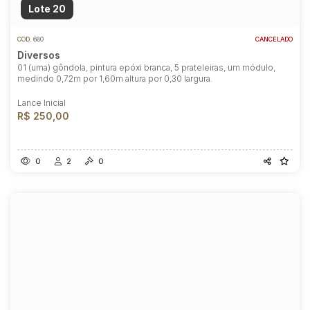
Lote 20
COD.
680
CANCELADO
Diversos
01 (uma) gôndola, pintura epóxi branca, 5 prateleiras, um módulo,
medindo 0,72m por 1,60m altura por 0,30 largura.
Lance Inicial
R$ 250,00
0
2
0