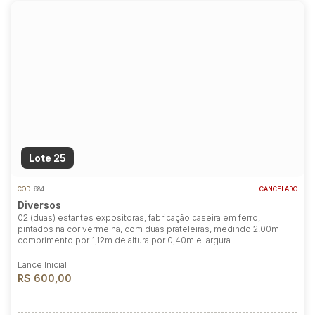
Lote 25
COD.
684
CANCELADO
Diversos
02 (duas) estantes expositoras, fabricação caseira em ferro,
pintados na cor vermelha, com duas prateleiras, medindo 2,00m
comprimento por 1,12m de altura por 0,40m e largura.
Lance Inicial
R$ 600,00