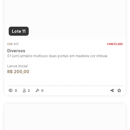
Lote 11
COD.
672
CANCELADO
Diversos
01 (um) armário multiuso duas portas em madeira cor imbuia
Lance Inicial
R$ 200,00
0
2
0