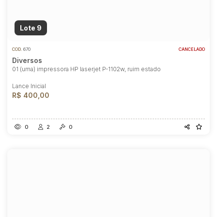
Lote 9
COD.
670
CANCELADO
Diversos
01 (uma) impressora HP laserjet P-1102w, ruim estado
Lance Inicial
R$ 400,00
0
2
0