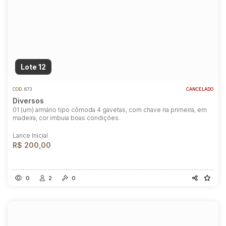
Lote 12
COD.
673
CANCELADO
Diversos
01 (um) armário tipo cômoda 4 gavetas, com chave na primeira, em
madeira, cor imbuia boas condições.
Lance Inicial
R$ 200,00
0
2
0