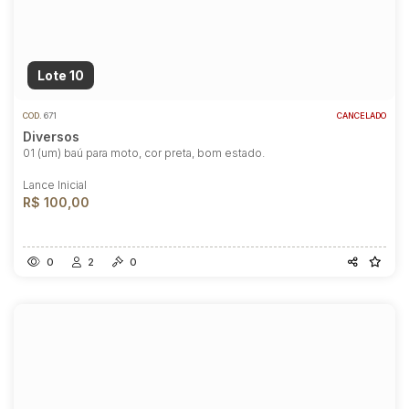
Lote 10
COD.
671
CANCELADO
Diversos
01 (um) baú para moto, cor preta, bom estado.
Lance Inicial
R$ 100,00
0
2
0