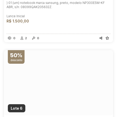
) 01 (um) notebook marca sansung, preto, modelo NP300E5M-KF
ABR, s/n: 08099QAK205632Z.
Lance Inicial
R$ 1.500,00
0
2
0
50%
desconto
Lote 6