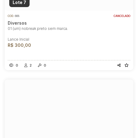
Lote 7
COD.
668
CANCELADO
Diversos
01 (um) nobreak preto sem marca.
Lance Inicial
R$ 300,00
0
2
0