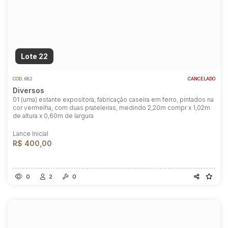
Lote 22
COD.
682
CANCELADO
Diversos
01 (uma) estante expositora, fabricação caseira em ferro, pintados na
cor vermelha, com duas prateleiras, medindo 2,20m compr x 1,02m
de altura x 0,60m de largura
Lance Inicial
R$ 400,00
0
2
0