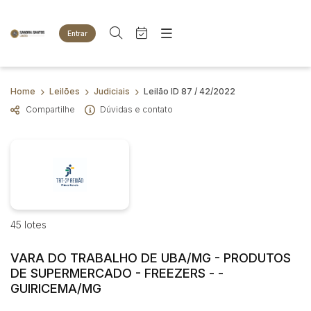
Entrar
Criar conta
Entrar
Site
Busca por palavra-chave
Home
Leilões
Judiciais
Leilão ID 87 / 42/2022
Agenda
Home
Compartilhe
Dúvidas e contato
Quem Somos
Quem Somos
Categoria
Subcategoria
Eventos
Contato
Fale Conosco
Busca por categoria
Estados
Cidade
Animais
Bovinos
Imóveis
45 lotes
Bairro
Comitente
Terreno
Veículos
VARA DO TRABALHO DE UBA/MG - PRODUTOS
Carros
Judiciais
Extrajudiciais
DE SUPERMERCADO - FREEZERS - -
Faixa de valor
GUIRICEMA/MG
Motos
R$
R$
até