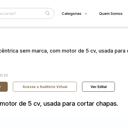
Categorias
Quem Somos
Animais
Home
Subcategoria
Esta
Bovinos
Eventos
Imóveis
êntrica sem marca, com motor de 5 cv, usada para 
Fale Conosco
Terreno
Faixa
Veículos
Carros
Judiciais
Extrajudiciais
R$
Motos
10:20
Reboque
r
Acesse o Auditório Virtual
Ver Edital
otor de 5 cv, usada para cortar chapas.