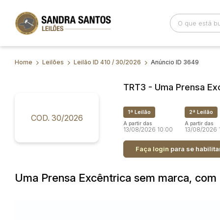
Home
Leilões
Leilão ID 410 / 30/2026
Anúncio ID 3649
Busca por palavra-chave
Categoria
TRT3 - Uma Prensa Exc
Bairro
Comitente
1ª Leilão
2ª Leilão
COD. 30/2026
A partir das
A partir das
13/08/2026 10:00
13/08/2026 
Faça login
para se habilita
Uma Prensa Excêntrica sem marca, com m