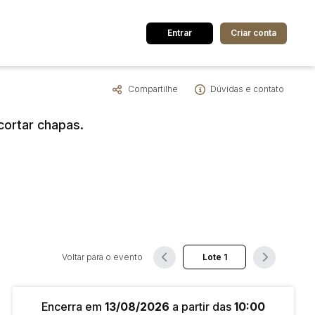
Entrar
Criar conta
Compartilhe
Dúvidas e contato
dos
Cidade
cortar chapas.
 de valor
até
R$
Pesquisar
Voltar para o evento
Encerra em
13/08/2026
a partir das
10:00