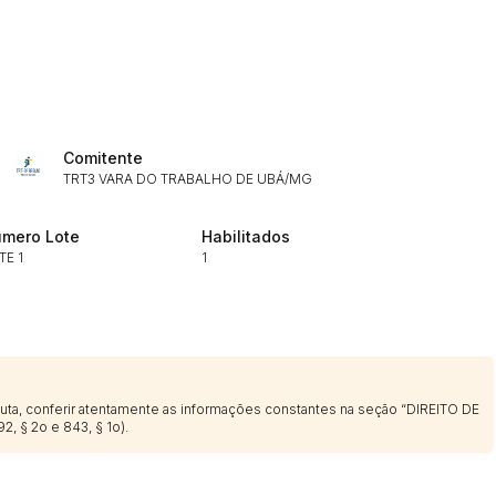
Histórico de Propostas
(Art. 895,
Data
Usuário
Comitente
Clique aqui para fazer login
14/04/2025 18:43:11
TIAGOFELIPE
TRT3 VARA DO TRABALHO DE UBÁ/MG
14/04/2025 18:43:11
TIAGOFELIPE
mero Lote
Habilitados
14/04/2025 18:43:11
TIAGOFELIPE
TE 1
1
sputa, conferir atentamente as informações constantes na seção “DIREITO DE
2, § 2o e 843, § 1o).